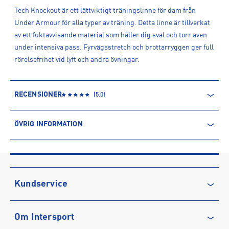
Tech Knockout är ett lättviktigt träningslinne för dam från
Under Armour för alla typer av träning. Detta linne är tillverkat
av ett fuktavvisande material som håller dig sval och torr även
under intensiva pass. Fyrvägsstretch och brottarryggen ger full
rörelsefrihet vid lyft och andra övningar.
RECENSIONER
(
5.0
)
ÖVRIG INFORMATION
ARTIKELINFORMATION
Produktnummer: 1585377
Leverantörens produktnummer: 1389851
Artikelnummer: 158537701-Black
Kundservice
Sporter:
Träning
Kontakta oss
Tillverkare
:
Under Armour Europe B.V.
Om Intersport
Vanliga frågor & svar
Tillverkaradress
:
Stadionplein 10, 1076CM, Amsterdam, NL