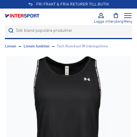
FRI FRAKT & FRIA RETURER TILL BUTIK
Logga in
Varukorg
Meny
Linnen
Linnen funktion
Tech Knockout W träningslinne