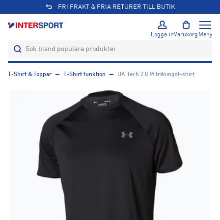
FRI FRAKT & FRIA RETURER TILL BUTIK
Logga in
Varukorg
Meny
T-Shirt & Toppar
T-Shirt funktion
UA Tech 2.0 M träningst-shirt