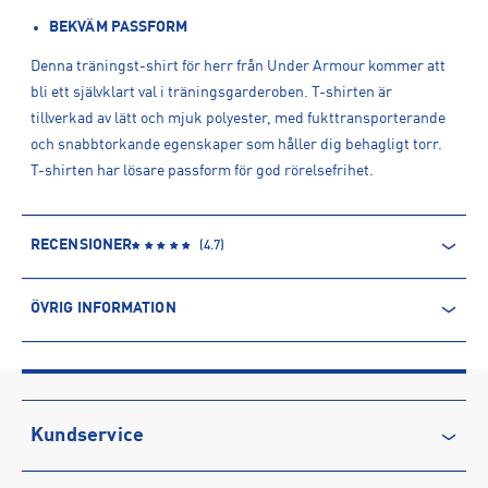
BEKVÄM PASSFORM
Denna träningst-shirt för herr från Under Armour kommer att
bli ett självklart val i träningsgarderoben. T-shirten är
tillverkad av lätt och mjuk polyester, med fukttransporterande
och snabbtorkande egenskaper som håller dig behagligt torr.
T-shirten har lösare passform för god rörelsefrihet.
RECENSIONER
(
4.7
)
ÖVRIG INFORMATION
ARTIKELINFORMATION
Produktnummer: 1428497
Leverantörens produktnummer: 1326413
Artikelnummer: 142849701-Black
Kundservice
Sporter:
Träning
Löpning
Kontakta oss