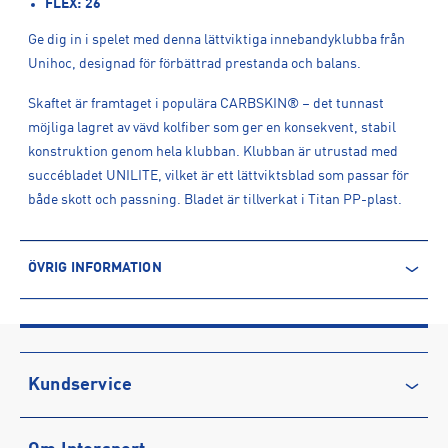
FLEX: 26
Ge dig in i spelet med denna lättviktiga innebandyklubba från
Unihoc, designad för förbättrad prestanda och balans.
Skaftet är framtaget i populära CARBSKIN® – det tunnast
möjliga lagret av vävd kolfiber som ger en konsekvent, stabil
konstruktion genom hela klubban. Klubban är utrustad med
succébladet UNILITE, vilket är ett lättviktsblad som passar för
både skott och passning. Bladet är tillverkat i Titan PP-plast.
ÖVRIG INFORMATION
ARTIKELINFORMATION
Produktnummer: 1602204
Leverantörens produktnummer: 12931
Artikelnummer: 160220402-Left
Kundservice
Sporter:
Innebandy
Kontakta oss
Tillverkare
:
Renew Group