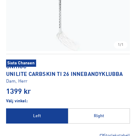
1/1
Sista Chansen
UNIHOC
UNILITE CARBSKIN TI 26 INNEBANDYKLUBBA
Dam, Herr
1399
kr
Välj vinkel:
Left
Right
Storlekstabell