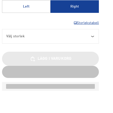
Left
Right
Storlekstabell
Välj storlek
LÄGG I VARUKORG