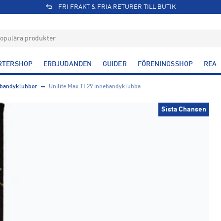
FRI FRAKT & FRIA RETURER TILL BUTIK
RTERSHOP
ERBJUDANDEN
GUIDER
FÖRENINGSSHOP
REA
bandyklubbor
Unilite Max TI 29 innebandyklubba
Sista Chansen