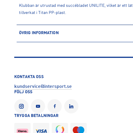
Klubban är utrustad med succébladet UNILITE, vilket är ett lät
tillverkat i Titan PP-plast.
ÖVRIG INFORMATION
ARTIKELINFORMATION
Produktnummer: 1602199
Leverantörens produktnummer: 12871
Artikelnummer: 160219901-Right
Sporter:
Innebandy
KONTAKTA OSS
Tillverkare
:
Renew Group
kundservice@intersport.se
Tillverkaradress
:
Produktvägen 3, 435 33, Mölnlycke, SE
FÖLJ OSS
Kontakt tillverkare
:
info@renew.se
TRYGGA BETALNINGAR