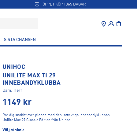
ÖPPET KÖP I 365 DAGAR
SISTA CHANSEN
UNIHOC
UNILITE MAX TI 29
INNEBANDYKLUBBA
Dam, Herr
1149
kr
Rör dig snabbt över planen med den lättviktiga innebandyklubban
Unilite Max 29 Classic Edition från Unihoc.
Välj vinkel: