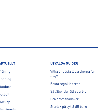
AKTUELLT
UTVALDA GUIDER
Träning
Vilka är bästa löparskorna för
mig?
Löpning
Bästa regnkläderna
Outdoor
Så väljer du rätt sport-bh
Fotboll
Bra promenadskor
Hockey
Storlek på cykel till barn
Sportmode