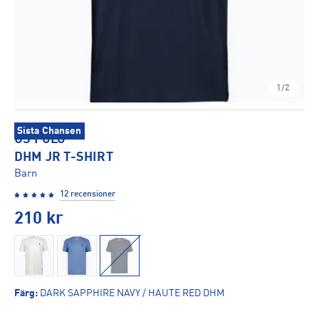
1/2
Sista Chansen
US POLO
DHM JR T-SHIRT
Barn
12 recensioner
210
kr
Färg
:
DARK SAPPHIRE NAVY / HAUTE RED DHM