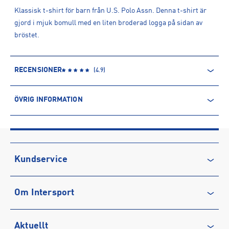
Klassisk t-shirt för barn från U.S. Polo Assn. Denna t-shirt är
gjord i mjuk bomull med en liten broderad logga på sidan av
bröstet.
RECENSIONER
(
4.9
)
ÖVRIG INFORMATION
ARTIKELINFORMATION
Produktnummer: 1568151
Leverantörens produktnummer: USP2374
Artikelnummer: 156815102-Dark Sapphire Navy / Haute Red
Kundservice
DHM
Sporter:
Sportswear
Kontakta oss
Om Intersport
Vanliga frågor & svar
Tillverkare
:
Brand Machine Group
Tillverkaradress
:
Centro 4 | Mandela Street, NW1 0DU, London,
Återkallelse
Club INTERSPORT
UK
Aktuellt
Köpvillkor