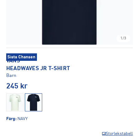
1/3
Sista Chansen
VANS
HEADWAVES JR T-SHIRT
Barn
245
kr
Färg
:
NAVY
Storlekstabell