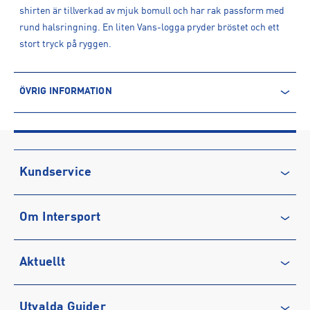
shirten är tillverkad av mjuk bomull och har rak passform med
rund halsringning. En liten Vans-logga pryder bröstet och ett
stort tryck på ryggen.
ÖVRIG INFORMATION
ARTIKELINFORMATION
Produktnummer: 1589337
Leverantörens produktnummer: VN000MM4NVY1
Artikelnummer: 158933701-Navy
Kundservice
Sporter:
Sportswear
Kontakta oss
Tillverkare
:
VF Europe B.V.
Om Intersport
Vanliga frågor & svar
Tillverkaradress
:
Link 1, Posthofbrug 2-4, 2600, Antwerpen , BE
Kontakt tillverkare
:
https://www.vans.se/help/contact-us.html
Återkallelse
Club INTERSPORT
Aktuellt
Köpvillkor
Karriär på INTERSPORT
Integritetspolicy
Vårt ansvar
Träning
Utvalda Guider
Medlemsvillkor