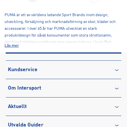
PUMA är ett av världens ledande Sport Brands inom design,
utveckling, försäljning och marknadsförning av skor, kläder och
accessoarer. I över 65 år har PUMA utvecklat en stark
produktdesign för såväl konsumenter som stora idrottsnamn,
däribland världens snabbaste man genom tiderna, Usain Bolt.
Läs mer
PUMA erbjuder prestanda och sportinspirerade produkter inom
olika kategorier såsom Fotboll, Lifestyle, Löpning, Träning och
Fitness. PUMA – Forever Faster
Kundservice
Kontakta oss
Om Intersport
Vanliga frågor & svar
Återkallelse
Club INTERSPORT
Aktuellt
Köpvillkor
Karriär på INTERSPORT
Integritetspolicy
Vårt ansvar
Träning
Utvalda Guider
Medlemsvillkor
Service