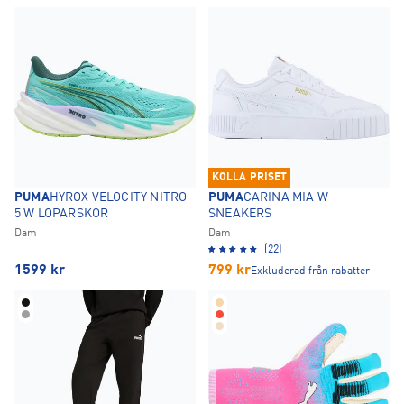
KOLLA PRISET
PUMA
HYROX VELOCITY NITRO
PUMA
CARINA MIA W
5 W LÖPARSKOR
SNEAKERS
Dam
Dam
(22)
1599
kr
799
kr
Exkluderad från rabatter