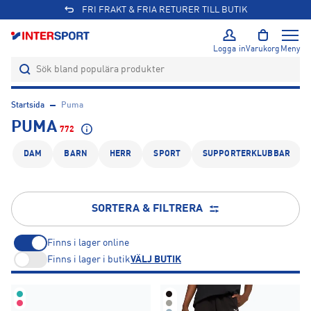
Logga in
Varukorg
Meny
Startsida
Puma
PUMA
772
DAM
BARN
HERR
SPORT
SUPPORTERKLUBBAR
SORTERA & FILTRERA
Finns i lager online
Finns i lager i butik
VÄLJ BUTIK