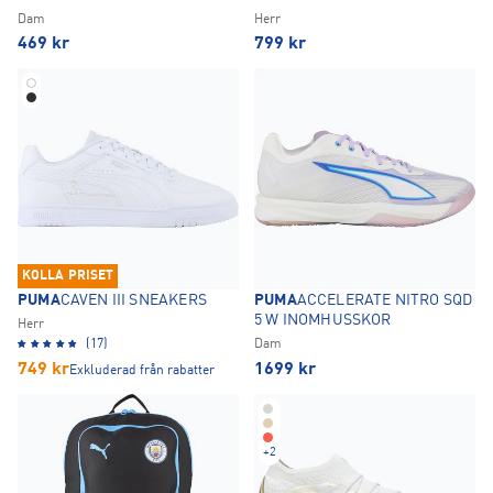
Dam
Herr
469
kr
799
kr
KOLLA PRISET
PUMA
CAVEN III SNEAKERS
PUMA
ACCELERATE NITRO SQD
5 W INOMHUSSKOR
Herr
(17)
Dam
749
kr
1699
kr
Exkluderad från rabatter
+
2