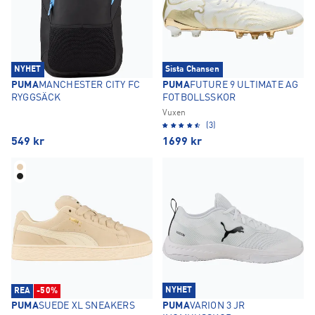
NYHET
Sista Chansen
PUMA
MANCHESTER CITY FC
PUMA
FUTURE 9 ULTIMATE AG
RYGGSÄCK
FOTBOLLSSKOR
Vuxen
(3)
549
kr
1699
kr
NYHET
REA
-50%
PUMA
SUEDE XL SNEAKERS
PUMA
VARION 3 JR