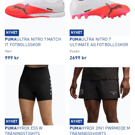
NYHET
NYHET
PUMA
ULTRA NITRO 7 MATCH
PUMA
ULTRA NITRO 7
IT FOTBOLLSSKOR
ULTIMATE AG FOTBOLLSSKOR
Herr
Vuxen
999
kr
2699
kr
NYHET
NYHET
PUMA
HYROX ESS W
PUMA
HYROX 2IN1 PWRMODE M
TRÄNINGSTIGHTS
TRÄNINGSSHORTS