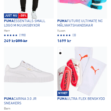
JUST NU
-38%
PUMA
ESSENTIALS SMALL
PUMA
FUTURE ULTIMATE NC
LOGO M MJUKISBYXOR
MÅLVAKTSHANDSKAR
Herr
Vuxen
(190)
(3)
249
kr
399
kr
1699
kr
NYHET
PUMA
CARINA 3.0 JR
PUMA
ULTRA FLEX BENSKYDD
SNEAKERS
Barn