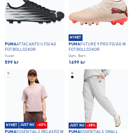
NYHET
PUMA
ATTACANTO II FG/AG
PUMA
FUTURE 9 PRO FG/AG W
FOTBOLLSSKOR
FOTBOLLSSKOR
Vuxen
Dam, Barn
599
kr
1699
kr
JUST NU
-40%
NYHET
JUST NU
-38%
PUMA
ESSENTIALS RELAXED W
PUMA
ESSENTIALS SMALL