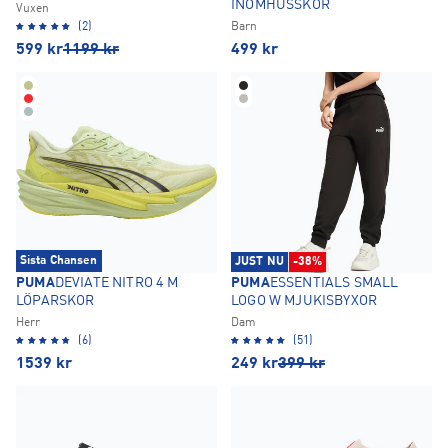
INOMHUSSKOR
Vuxen
(2)
Barn
599
kr
1199
kr
499
kr
Sista Chansen
JUST NU
-38%
PUMA
DEVIATE NITRO 4 M
PUMA
ESSENTIALS SMALL
LÖPARSKOR
LOGO W MJUKISBYXOR
Herr
Dam
(6)
(51)
1539
kr
249
kr
399
kr