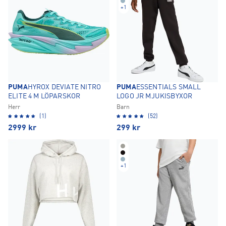
+
1
PUMA
HYROX DEVIATE NITRO
PUMA
ESSENTIALS SMALL
ELITE 4 M LÖPARSKOR
LOGO JR MJUKISBYXOR
Herr
Barn
(1)
(52)
2999
kr
299
kr
+
1