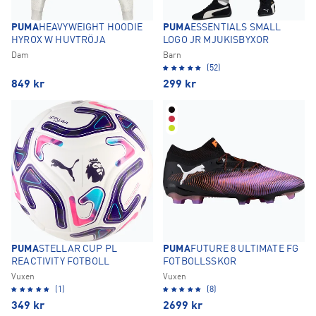
PUMA
HEAVYWEIGHT HOODIE
PUMA
ESSENTIALS SMALL
HYROX W HUVTRÖJA
LOGO JR MJUKISBYXOR
Dam
Barn
(52)
849
kr
299
kr
PUMA
STELLAR CUP PL
PUMA
FUTURE 8 ULTIMATE FG
REACTIVITY FOTBOLL
FOTBOLLSSKOR
Vuxen
Vuxen
(1)
(8)
349
kr
2699
kr