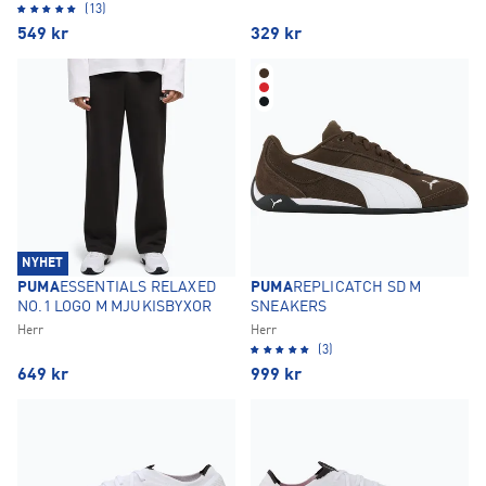
(13)
549
kr
329
kr
NYHET
PUMA
ESSENTIALS RELAXED
PUMA
REPLICATCH SD M
NO.1 LOGO M MJUKISBYXOR
SNEAKERS
Herr
Herr
(3)
649
kr
999
kr