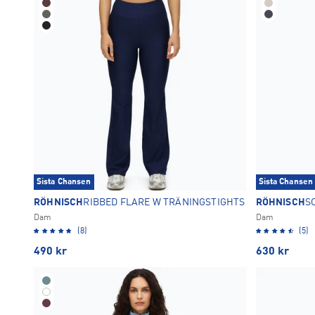
Sista Chansen
Sista Chansen
RÖHNISCH
RIBBED FLARE W TRÄNINGSTIGHTS
RÖHNISCH
S
Dam
Dam
(8)
(5)
490
kr
630
kr