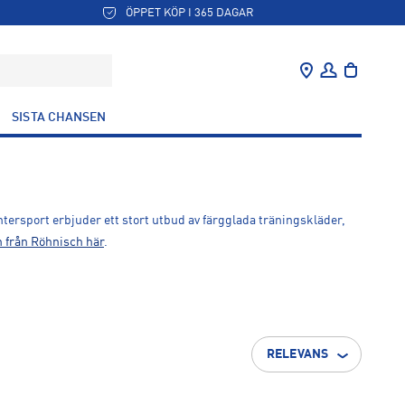
ÖPPET KÖP I 365 DAGAR
SISTA CHANSEN
Intersport erbjuder ett stort utbud av färgglada träningskläder,
n från Röhnisch här
.
RELEVANS