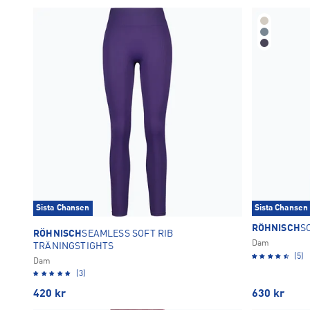
Sista Chansen
Sista Chansen
RÖHNISCH
S
RÖHNISCH
SEAMLESS SOFT RIB
Dam
TRÄNINGSTIGHTS
(5)
Dam
(3)
420
kr
630
kr