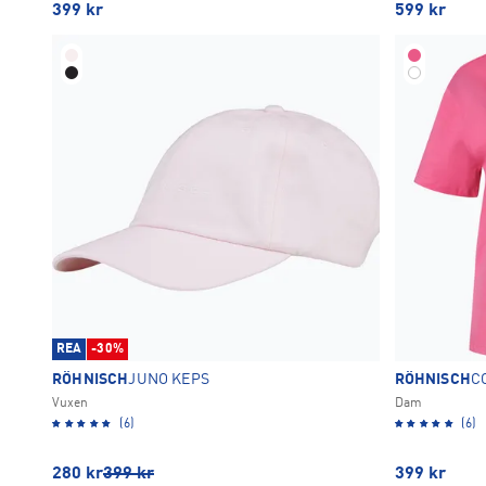
399
kr
599
kr
REA
-30%
RÖHNISCH
JUNO KEPS
RÖHNISCH
C
Vuxen
Dam
(6)
(6)
280
kr
399
kr
399
kr