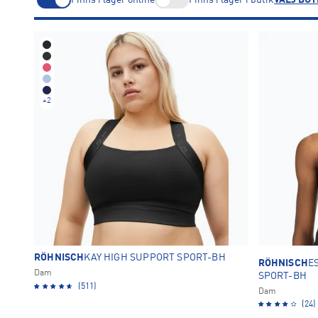
VÄLJ BUT
XS
S
M
39
37
37
Beige
Blå
Flerfärgad
Grå
Grön
1
16
2
11
TA BORT ALLA
Gul
Lila
Orange
Rosa
Svart
+
2
5
11
1
7
21
TA BORT ALLA
OK
RÖHNISCH
KAY HIGH SUPPORT SPORT-BH
RÖHNISCH
E
Dam
SPORT-BH
(511)
Dam
(24)