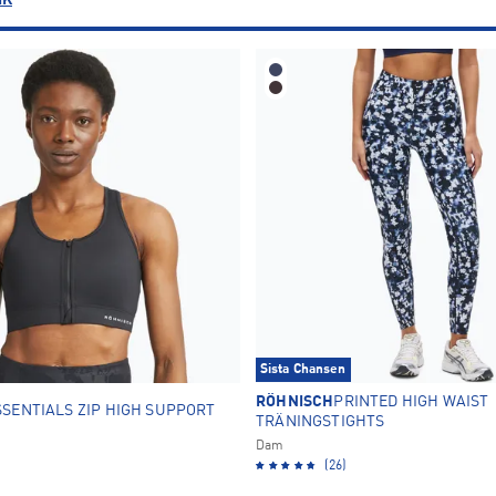
IK
L
XL
XXL
37
38
1
3
OK
Vit
4
Sista Chansen
RÖHNISCH
PRINTED HIGH WAIST
SSENTIALS ZIP HIGH SUPPORT
TRÄNINGSTIGHTS
Dam
(26)