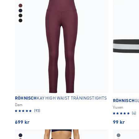
RÖHNISCH
KAY HIGH WAIST TRÄNINGSTIGHTS
RÖHNISCH
G
Dam
Vuxen
(93)
(4)
699
kr
99
kr