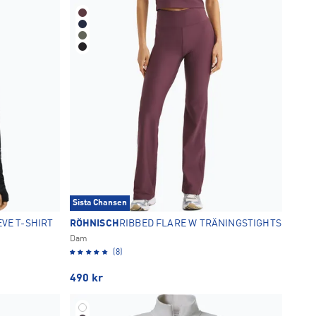
Sista Chansen
VE T-SHIRT
RÖHNISCH
RIBBED FLARE W TRÄNINGSTIGHTS
Dam
(8)
490
kr