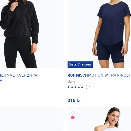
Sista Chansen
HERMAL HALF ZIP W
RÖHNISCH
MOTION W TRÄNINGST
A
Dam
(16)
315
kr