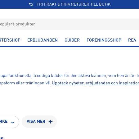
FRI FRAKT & FRIA RETURER TILL BUTIK
RTERSHOP
ERBJUDANDEN
GUIDER
FÖRENINGSSHOP
REA
skapa funktionella, trendiga kläder för den aktiva kvinnan, vem hon än är. 
ppsform eller träningsnivå.
Upptäck nyheter, erbjudanden och inspiratio
RKE
VISA MER