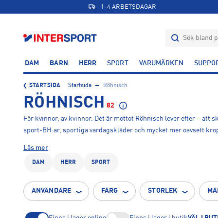
1-4 ARBETSDAGAR
DAM
BARN
HERR
SPORT
VARUMÄRKEN
SUPPO
STARTSIDA
Startsida
Röhnisch
RÖHNISCH
82
För kvinnor, av kvinnor. Det är mottot Röhnisch lever efter – att 
sport-BH:ar, sportiga vardagskläder och mycket mer oavsett kro
Läs mer
DAM
HERR
SPORT
ANVÄNDARE
FÄRG
STORLEK
MÄ
Finns i lager online
Finns i lager i butik