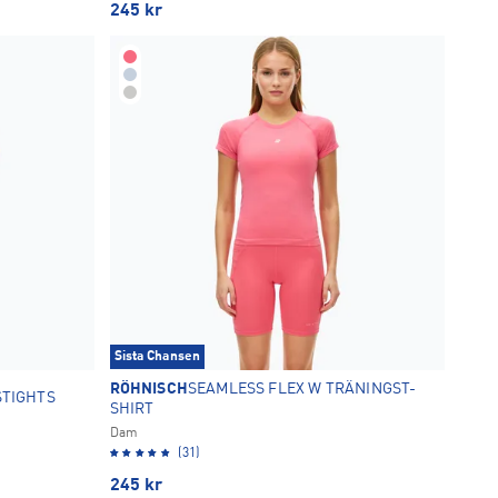
245
kr
Sista Chansen
RÖHNISCH
SEAMLESS FLEX W TRÄNINGST-
STIGHTS
SHIRT
Dam
(31)
245
kr