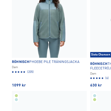
Sista Chansen
RÖHNISCH
PHOEBE PILE TRÄNINGSJACKA
RÖHNISCH
T
Dam
FLEECETRÖJ
(205)
Dam
(6)
1099
kr
630
kr