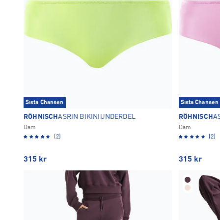
Sista Chansen
Sista Chansen
RÖHNISCH
ASRIN BIKINIUNDERDEL
RÖHNISCH
A
Dam
Dam
(2)
(2)
315
kr
315
kr