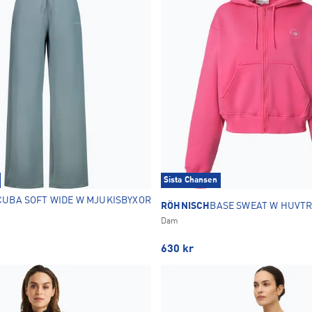
Sista Chansen
CUBA SOFT WIDE W MJUKISBYXOR
RÖHNISCH
BASE SWEAT W HUVT
Dam
630
kr