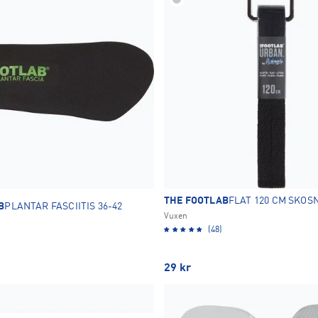
OK
THE FOOTLAB
FLAT 120 CM SKO
B
PLANTAR FASCIITIS 36-42
Vuxen
(48)
29
kr