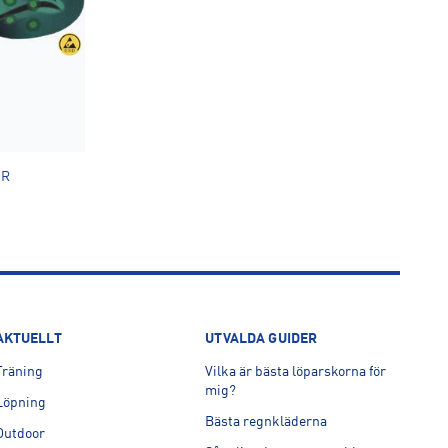
OR
AKTUELLT
UTVALDA GUIDER
Träning
Vilka är bästa löparskorna för
mig?
Löpning
Bästa regnkläderna
Outdoor