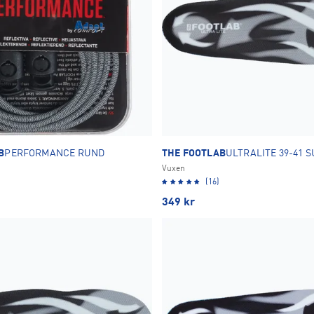
B
PERFORMANCE RUND
THE FOOTLAB
ULTRALITE 39-41 
Vuxen
(16)
349
kr