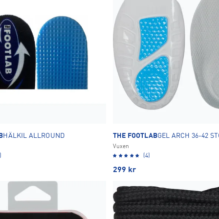
B
HÄLKIL ALLROUND
THE FOOTLAB
GEL ARCH 36-42 S
Vuxen
)
(4)
299
kr