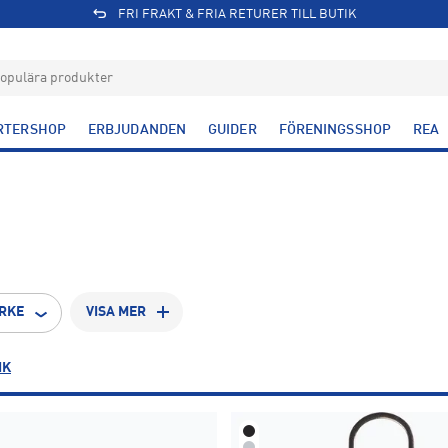
FRI FRAKT & FRIA RETURER TILL BUTIK
RTERSHOP
ERBJUDANDEN
GUIDER
FÖRENINGSSHOP
REA
RKE
VISA MER
IK
39
40
41
4
4
4
45
46
48
1
2
2
1