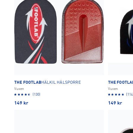
THE FOOTLAB
HÄLKIL HÄLSPORRE
THE FOOTLA
Vuxen
Vuxen
(130)
(114
149
kr
149
kr