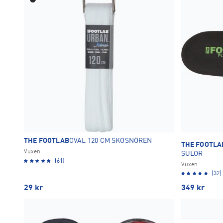
49
50
1
1
Röd
Svart
Vit
1
11
3
TA BORT ALLA
TA BORT ALLA
OK
THE FOOTLAB
OVAL 120 CM SKOSNÖREN
THE FOOTLA
Vuxen
SULOR
(61)
Vuxen
(32)
29
kr
349
kr