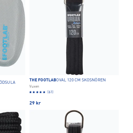
THE FOOTLAB
OVAL 120 CM SKOSNÖREN
TÖDSULA
Vuxen
(61)
29
kr