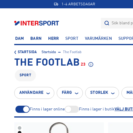
1-4 ARBETSDAGAR
DAM
BARN
HERR
SPORT
VARUMÄRKEN
SUPPO
STARTSIDA
Startsida
The Footlab
THE FOOTLAB
23
SPORT
ANVÄNDARE
FÄRG
STORLEK
MÄ
Finns i lager online
Finns i lager i butik
VÄLJ BUT
36
37
38
2
4
4
Blå
Brun
Flerfärgad
Grå
Grön
42
43
44
3
1
1
2
4
2
4