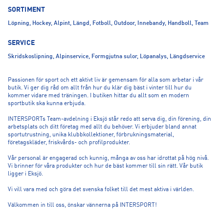
SORTIMENT
Löpning, Hockey, Alpint, Längd, Fotboll, Outdoor, Innebandy, Handboll, Team
SERVICE
Skridskoslipning, Alpinservice, Formgjutna sulor, Löpanalys, Längdservice
Passionen för sport och ett aktivt liv är gemensam för alla som arbetar i vår
butik. Vi ger dig råd om allt från hur du klär dig bäst i vinter till hur du
kommer vidare med träningen. I butiken hittar du allt som en modern
sportbutik ska kunna erbjuda.
INTERSPORTs Team-avdelning i Eksjö står redo att serva dig, din förening, din
arbetsplats och ditt företag med allt du behöver. Vi erbjuder bland annat
sportutrustning, unika klubbkollektioner, förbrukningsmaterial,
företagskläder, friskvårds- och profilprodukter.
Vår personal är engagerad och kunnig, många av oss har idrottat på hög nivå.
Vi brinner för våra produkter och hur de bäst kommer till sin rätt. Vår butik
ligger i Eksjö.
Vi vill vara med och göra det svenska folket till det mest aktiva i världen.
Välkommen in till oss, önskar vännerna på INTERSPORT!