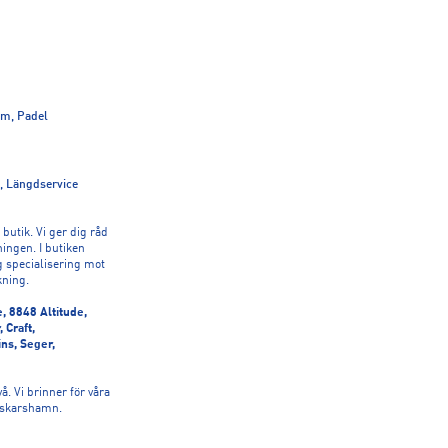
am, Padel
i, Längdservice
 butik. Vi ger dig råd
ningen. I butiken
g specialisering mot
kning.
, 8848 Altitude,
 Craft,
ins, Seger,
. Vi brinner för våra
 Oskarshamn.