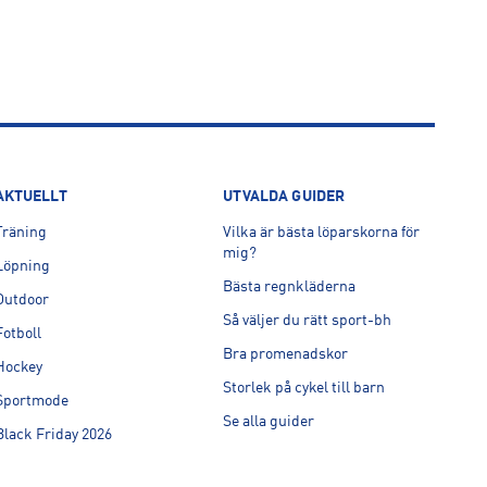
AKTUELLT
UTVALDA GUIDER
Träning
Vilka är bästa löparskorna för
mig?
Löpning
Bästa regnkläderna
Outdoor
Så väljer du rätt sport-bh
Fotboll
Bra promenadskor
Hockey
Storlek på cykel till barn
Sportmode
Se alla guider
Black Friday 2026