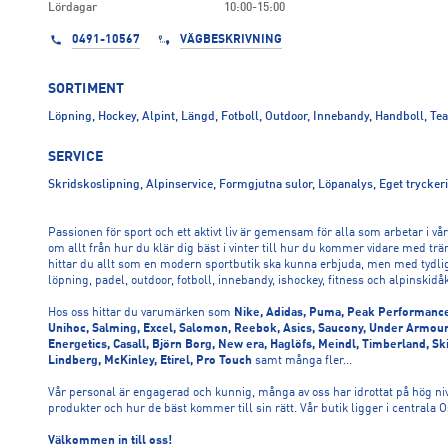
Lördagar
10:00-15:00
0491-10567
VÄGBESKRIVNING
SORTIMENT
Löpning, Hockey, Alpint, Längd, Fotboll, Outdoor, Innebandy, Handboll, Te
SERVICE
Skridskoslipning, Alpinservice, Formgjutna sulor, Löpanalys, Eget trycker
Passionen för sport och ett aktivt liv är gemensam för alla som arbetar i vår
om allt från hur du klär dig bäst i vinter till hur du kommer vidare med trä
hittar du allt som en modern sportbutik ska kunna erbjuda, men med tydli
löpning, padel, outdoor, fotboll, innebandy, ishockey, fitness och alpinskidå
Hos oss hittar du varumärken som
Nike, Adidas, Puma, Peak Performance
Unihoc, Salming, Excel, Salomon, Reebok, Asics, Saucony, Under Armour,
Energetics, Casall, Björn Borg, New era, Haglöfs, Meindl, Timberland, Sk
Lindberg, McKinley, Etirel, Pro Touch
samt många fler...
Vår personal är engagerad och kunnig, många av oss har idrottat på hög nivå
produkter och hur de bäst kommer till sin rätt. Vår butik ligger i centrala
Välkommen in till oss!