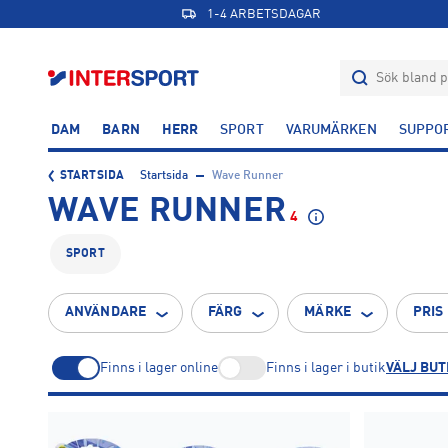
1-4 ARBETSDAGAR
DAM
BARN
HERR
SPORT
VARUMÄRKEN
SUPPO
STARTSIDA
Startsida
Wave Runner
WAVE RUNNER
4
SPORT
ANVÄNDARE
FÄRG
MÄRKE
PRIS
Finns i lager online
Finns i lager i butik
VÄLJ BUT
Flerfärgad
4