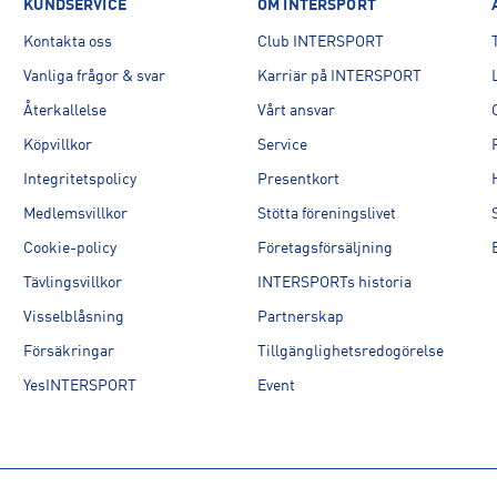
KUNDSERVICE
OM INTERSPORT
Kontakta oss
Club INTERSPORT
Vanliga frågor & svar
Karriär på INTERSPORT
Återkallelse
Vårt ansvar
Köpvillkor
Service
Integritetspolicy
Presentkort
Medlemsvillkor
Stötta föreningslivet
Cookie-policy
Företagsförsäljning
Tävlingsvillkor
INTERSPORTs historia
Visselblåsning
Partnerskap
Försäkringar
Tillgänglighetsredogörelse
YesINTERSPORT
Event