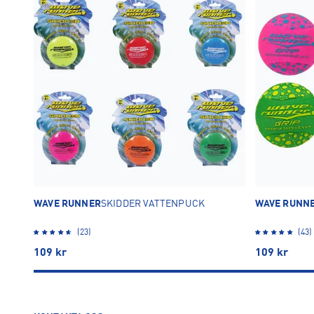
TA BORT ALLA
OK
WAVE RUNNER
SKIDDER VATTENPUCK
WAVE RUNN
(23)
(43)
109
kr
109
kr