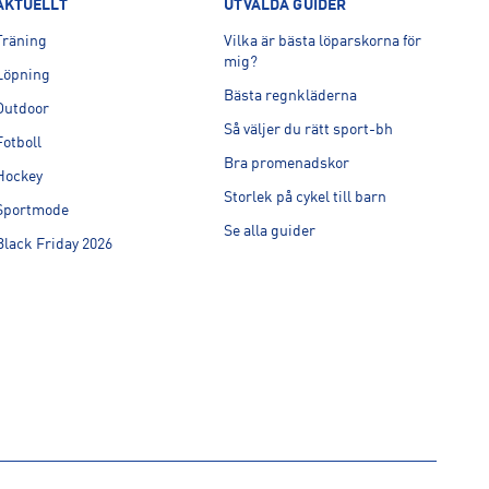
AKTUELLT
UTVALDA GUIDER
Träning
Vilka är bästa löparskorna för
mig?
Löpning
Bästa regnkläderna
Outdoor
Så väljer du rätt sport-bh
Fotboll
Bra promenadskor
Hockey
Storlek på cykel till barn
Sportmode
Se alla guider
Black Friday 2026