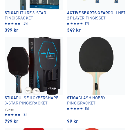
STIGA
FUTURE 3-STAR
ACTIVE SPORTS GEAR
ROLLNET
PINGISRACKET
2 PLAYER PINGISSET
(37)
(7)
399
kr
349
kr
STIGA
PULSE II CYBERSHAPE
STIGA
CLASH HOBBY
3-STAR PINGISRACKET
PINGISRACKET
(5)
Vuxen
(6)
799
kr
99
kr