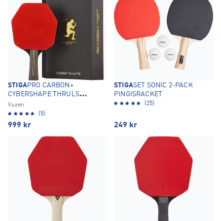
STIGA
PRO CARBON+
STIGA
SET SONIC 2-PACK
CYBERSHAPE THRULS
PINGISRACKET
EDITION 5-STAR
(25)
Vuxen
PINGISRACKET
(5)
999
kr
249
kr