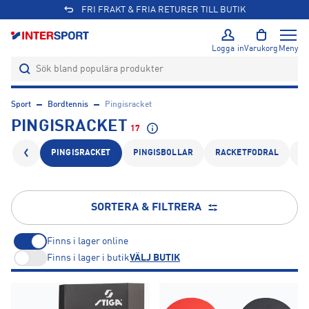
FRI FRAKT & FRIA RETURER TILL BUTIK
Logga in
Varukorg
Meny
Sport
Bordtennis
Pingisracket
PINGISRACKET
17
PINGISRACKET
PINGISBOLLAR
RACKETFODRAL
B
SORTERA & FILTRERA
Finns i lager online
Finns i lager i butik
VÄLJ BUTIK