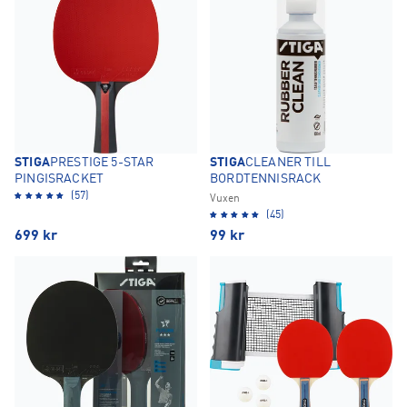
STIGA
PRESTIGE 5-STAR
STIGA
CLEANER TILL
PINGISRACKET
BORDTENNISRACK
(57)
Vuxen
(45)
699
kr
99
kr