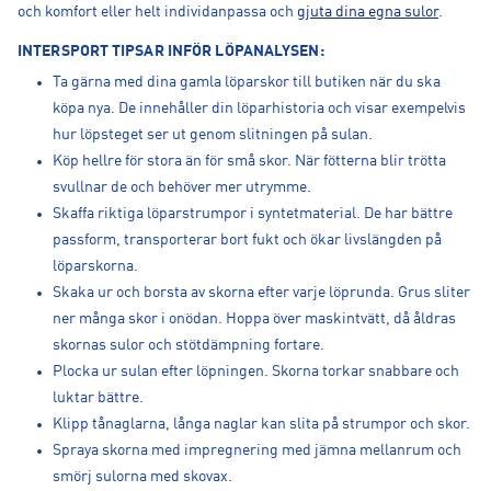
och komfort eller helt individanpassa och
gjuta dina egna sulor
.
INTERSPORT TIPSAR INFÖR LÖPANALYSEN:
Ta gärna med dina gamla löparskor till butiken när du ska
köpa nya. De innehåller din löparhistoria och visar exempelvis
hur löpsteget ser ut genom slitningen på sulan.
Köp hellre för stora än för små skor. När fötterna blir trötta
svullnar de och behöver mer utrymme.
Skaffa riktiga löparstrumpor i syntetmaterial. De har bättre
passform, transporterar bort fukt och ökar livslängden på
löparskorna.
Skaka ur och borsta av skorna efter varje löprunda. Grus sliter
ner många skor i onödan. Hoppa över maskintvätt, då åldras
skornas sulor och stötdämpning fortare.
Plocka ur sulan efter löpningen. Skorna torkar snabbare och
luktar bättre.
Klipp tånaglarna, långa naglar kan slita på strumpor och skor.
Spraya skorna med impregnering med jämna mellanrum och
smörj sulorna med skovax.