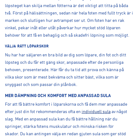
löpsteget kan skilja mellan fötterna är det viktigt att titta på båda
två. Först på hälisättningen, sedan när hela foten med fullt tryck är i
marken och slutligen hur avtrampet ser ut. Om foten har en rak
vinkel, pekar inåt eller utåt påverkar hur mycket stöd löparen
behöver för att få en behaglig och så skadefri löpning som möjligt.
VÄLJA RÄTT LÖPARSKOR
Nu har har säljaren en bra bild av dig som löpare, din fot och ditt
löpsteg och du får ett gäng skor, anpassade efter de personliga
behoven, presenterade. Här får du ta tid att prova och känna på
vilka skor som är mest bekväma och sitter bäst, vilka som är
snyggast och som passar din plånbok.
MER DÄMPNING OCH KOMFORT MED ANPASSAD SULA
För att få bättre komfort i löparskorna och få dem mer anpassade
efter just din fot rekommenderas ofta en
individuell sula
av något
slag. Med en anpassad sula kan du få bättre hållning när du
springer, stärka fotens muskulatur och minska risken för
skador. Du kan antingen välja en redan gjuten sula som ger stöd