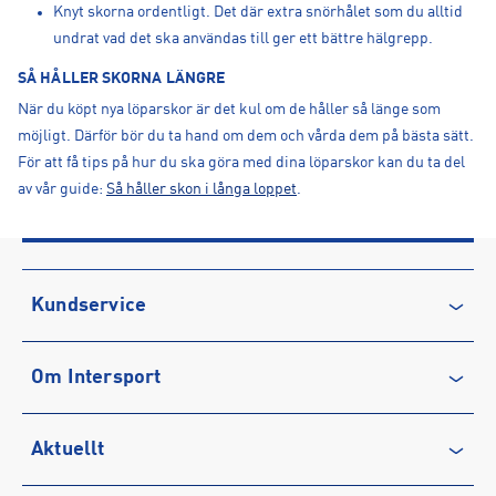
Knyt skorna ordentligt. Det där extra snörhålet som du alltid
undrat vad det ska användas till ger ett bättre hälgrepp.
SÅ HÅLLER SKORNA LÄNGRE
När du köpt nya löparskor är det kul om de håller så länge som
möjligt. Därför bör du ta hand om dem och vårda dem på bästa sätt.
För att få tips på hur du ska göra med dina löparskor kan du ta del
av vår guide:
Så håller skon i långa loppet
.
Kundservice
Kontakta oss
Om Intersport
Vanliga frågor & svar
Återkallelse
Club INTERSPORT
Aktuellt
Köpvillkor
Karriär på INTERSPORT
Integritetspolicy
Vårt ansvar
Träning