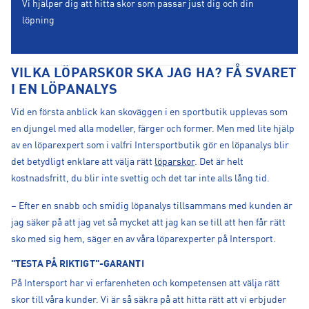
Vi hjälper dig att hitta skor som passar just dig och din
löpning
VILKA LÖPARSKOR SKA JAG HA? FÅ SVARET
I EN LÖPANALYS
Vid en första anblick kan skoväggen i en sportbutik upplevas som
en djungel med alla modeller, färger och former. Men med lite hjälp
av en löparexpert som i valfri Intersportbutik gör en löpanalys blir
det betydligt enklare att välja rätt
löparskor
. Det är helt
kostnadsfritt, du blir inte svettig och det tar inte alls lång tid.
– Efter en snabb och smidig löpanalys tillsammans med kunden är
jag säker på att jag vet så mycket att jag kan se till att hen får rätt
sko med sig hem, säger en av våra löparexperter på Intersport.
"TESTA PÅ RIKTIGT"-GARANTI
På Intersport har vi erfarenheten och kompetensen att välja rätt
skor till våra kunder. Vi är så säkra på att hitta rätt att vi erbjuder