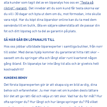
alla kunder som tagit del av en löpanalys hos oss en
"Testa på
riktigt"-garanti
. Det innebär att du som kund får testa skorna var
du vill i 30 dagar och byta ut dem om du, mot förmodan, inte skulle
vara nöjd. Har du köpt dina löparskor online kan du ta med dem
oanvända till en butik, låta en säljare säkerställa att de passar din
fot och ditt löpsteg och ta del av garantin på plats.
SÅ HÄR GÅR EN LÖPANALYS TILL
Hos oss jobbar utbildade löparexperter i samtliga butiker, från norr
till söder. Med deras hjälp kommer du garanterat hitta rätt skor –
oavsett om du springer ofta och långt eller runt kvarteret någon
gång ibland. En löpanalys tar inte lång tid alls och är givetvis helt
kostnadsfritt!
KUNDENS BEHOV
Det första löparexperten gör är att skapa sig en bild av dig, dina
behov och erfarenheter. Ju mer man vet om kunden desto lättare
blir det att ge rätt råd och välja ut rätt skor. Vad har du för mål? Hur
ofta springer du? Hur långt och hur länge springer du? På vilket