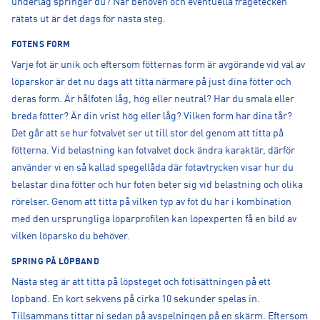
underlag springer du? När behoven och eventuella frågetecken
rätats ut är det dags för nästa steg.
FOTENS FORM
Varje fot är unik och eftersom fötternas form är avgörande vid val av
löparskor är det nu dags att titta närmare på just dina fötter och
deras form. Är hålfoten låg, hög eller neutral? Har du smala eller
breda fötter? Är din vrist hög eller låg? Vilken form har dina tår?
Det går att se hur fotvalvet ser ut till stor del genom att titta på
fötterna. Vid belastning kan fotvalvet dock ändra karaktär, därför
använder vi en så kallad spegellåda där fotavtrycken visar hur du
belastar dina fötter och hur foten beter sig vid belastning och olika
rörelser. Genom att titta på vilken typ av fot du har i kombination
med den ursprungliga löparprofilen kan löpexperten få en bild av
vilken löparsko du behöver.
SPRING PÅ LÖPBAND
Nästa steg är att titta på löpsteget och fotisättningen på ett
löpband. En kort sekvens på cirka 10 sekunder spelas in.
Tillsammans tittar ni sedan på avspelningen på en skärm. Eftersom