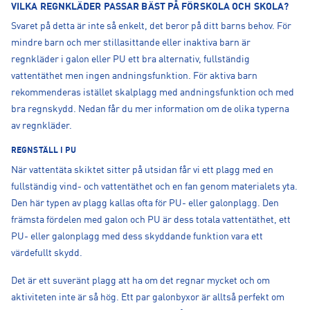
VILKA REGNKLÄDER PASSAR BÄST PÅ FÖRSKOLA OCH SKOLA?
Svaret på detta är inte så enkelt, det beror på ditt barns behov. För
mindre barn och mer stillasittande eller inaktiva barn är
regnkläder i galon eller PU ett bra alternativ, fullständig
vattentäthet men ingen andningsfunktion. För aktiva barn
rekommenderas istället skalplagg med andningsfunktion och med
bra regnskydd. Nedan får du mer information om de olika typerna
av regnkläder.
REGNSTÄLL I PU
När vattentäta skiktet sitter på utsidan får vi ett plagg med en
fullständig vind- och vattentäthet och en fan genom materialets yta.
Den här typen av plagg kallas ofta för PU- eller galonplagg. Den
främsta fördelen med galon och PU är dess totala vattentäthet, ett
PU- eller galonplagg med dess skyddande funktion vara ett
värdefullt skydd.
Det är ett suveränt plagg att ha om det regnar mycket och om
aktiviteten inte är så hög. Ett par galonbyxor är alltså perfekt om