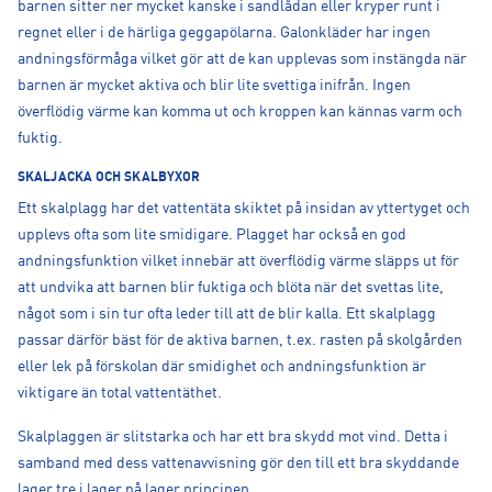
barnen sitter ner mycket kanske i sandlådan eller kryper runt i
regnet eller i de härliga geggapölarna. Galonkläder har ingen
andningsförmåga vilket gör att de kan upplevas som instängda när
barnen är mycket aktiva och blir lite svettiga inifrån. Ingen
överflödig värme kan komma ut och kroppen kan kännas varm och
fuktig.
SKALJACKA OCH SKALBYXOR
Ett skalplagg har det vattentäta skiktet på insidan av yttertyget och
upplevs ofta som lite smidigare. Plagget har också en god
andningsfunktion vilket innebär att överflödig värme släpps ut för
att undvika att barnen blir fuktiga och blöta när det svettas lite,
något som i sin tur ofta leder till att de blir kalla. Ett skalplagg
passar därför bäst för de aktiva barnen, t.ex. rasten på skolgården
eller lek på förskolan där smidighet och andningsfunktion är
viktigare än total vattentäthet.
Skalplaggen är slitstarka och har ett bra skydd mot vind. Detta i
samband med dess vattenavvisning gör den till ett bra skyddande
lager tre i lager på lager principen.