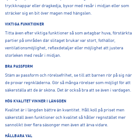
tryckknappar eller dragkedja, byxor med resår i midjan eller som
sträcker sig en bit över magen med hängslen.
VIKTIGA FUNKTIONER
Titta även efter viktiga funktioner så som avtagbar huva, förstärkta
partier på områden där slitaget brukar var stort, fothällor,
ventilationsmöjlighet, reflexdetaljer eller möjlighet att justera
storleken med resår i midjan.
BRA PASSFORM
Stäm av passform och rörelsefrihet, se till att barnen rör på sig när
de provar regnkläderna. Gör så många rörelser som möjligt för att
säkerställa att de är sköna. Det är också bra att se även i vardagen.
HÖG KVALITET VINNER I LÄNGDEN
Kvalitet är i längden bättre än kvantitet. Håll koll på priset men
säkerställ även funktioner och kvalitet så håller regnstället mer
sannolikt över flera säsonger men även att ärva vidare.
HÅLLBARA VAL