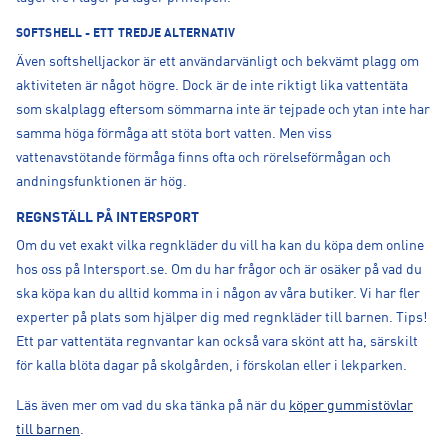
SOFTSHELL - ETT TREDJE ALTERNATIV
Även softshelljackor är ett användarvänligt och bekvämt plagg om
aktiviteten är något högre. Dock är de inte riktigt lika vattentäta
som skalplagg eftersom sömmarna inte är tejpade och ytan inte har
samma höga förmåga att stöta bort vatten. Men viss
vattenavstötande förmåga finns ofta och rörelseförmågan och
andningsfunktionen är hög.
REGNSTÄLL PÅ INTERSPORT
Om du vet exakt vilka regnkläder du vill ha kan du köpa dem online
hos oss på Intersport.se. Om du har frågor och är osäker på vad du
ska köpa kan du alltid komma in i någon av våra butiker. Vi har fler
experter på plats som hjälper dig med regnkläder till barnen. Tips!
Ett par vattentäta regnvantar kan också vara skönt att ha, särskilt
för kalla blöta dagar på skolgården, i förskolan eller i lekparken.
Läs även mer om vad du ska tänka på när du
köper gummistövlar
till barnen
.