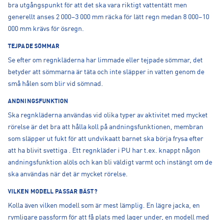
bra utgångspunkt för att det ska vara riktigt vattentätt men
generellt anses 2 000–3 000 mm räcka för lätt regn medan 8 000–10
000 mm krävs för ösregn.
TEJPADE SÖMMAR
Se efter om regnkläderna har limmade eller tejpade sömmar, det
betyder att sömmarna är täta och inte släpper in vatten genom de
små hålen som blir vid sömnad.
ANDNINGSFUNKTION
Ska regnkläderna användas vid olika typer av aktivitet med mycket
rörelse är det bra att hålla koll på andningsfunktionen, membran
som släpper ut fukt för att undvikaatt barnet ska börja frysa efter
att ha blivit svettiga . Ett regnkläder i PU har t.ex. knappt någon
andningsfunktion alöls och kan bli väldigt varmt och instängt om de
ska användas när det är mycket rörelse.
VILKEN MODELL PASSAR BÄST?
Kolla även vilken modell som är mest lämplig. En lägre jacka, en
rymligare passform för att få plats med lager under, en modell med