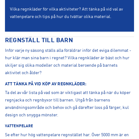
Vilka regnkläder för vilka aktiviteter? Att tänka på vid val av
vattenpelare och tips på hur du tvättar olika material.
REGNSTÄLL TILL BARN
Inför varje ny säsong ställs alla föräldrar inför det eviga dilemmat -
hur klär man sina barn i regnet? Vilka regnkläder är bäst och hur
skiljer sig olika modeller och material beroende på barnets
aktivitet och ålder?
ATT TÄNKA PÅ VID KÖP AV REGNKLÄDER:
Ta del av vår lista på vad som är viktigast att tänka på när du köper
regnjacka och regnbyxor till barnen. Utgå från barnens
användningsområde och behov och gå därefter loss på färger, kul
design och snygga mönster.
VATTENPELARE
Se efter hur hög vattenpelare regnstället har. Över 5000 mm är en