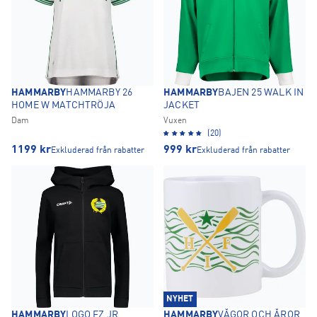
HAMMARBY
HAMMARBY 26
HAMMARBY
BAJEN 25 WALK IN
HOME W MATCHTRÖJA
JACKET
Dam
Vuxen
(20)
1199
kr
999
kr
Exkluderad från rabatter
Exkluderad från rabatter
NYHET
HAMMARBY
LOGO FZ JR
HAMMARBY
VÅGOR OCH ÅROR