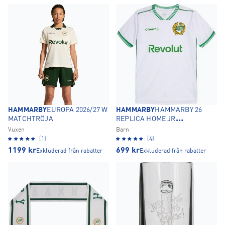
HAMMARBY
EUROPA 2026/27 W
HAMMARBY
HAMMARBY 26
MATCHTRÖJA
REPLICA HOME JR
MATCHTRÖJA
Vuxen
Barn
(1)
(4)
1199
kr
699
kr
Exkluderad från rabatter
Exkluderad från rabatter