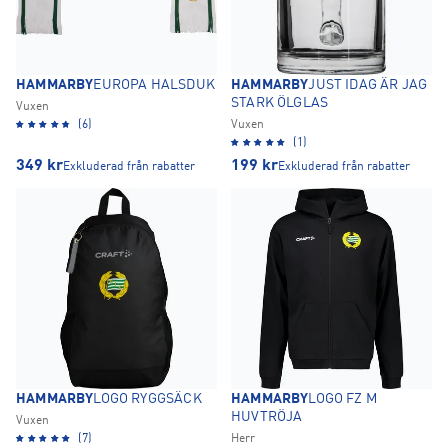
HAMMARBY
EUROPA HALSDUK
HAMMARBY
JUST IDAG ÄR JAG
STARK ÖLGLAS
Vuxen
(6)
Vuxen
(1)
349
kr
199
kr
Exkluderad från rabatter
Exkluderad från rabatter
HAMMARBY
LOGO RYGGSÄCK
HAMMARBY
LOGO FZ M
HUVTRÖJA
Vuxen
(7)
Herr