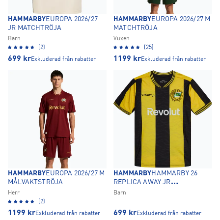
HAMMARBY
EUROPA 2026/27
HAMMARBY
EUROPA 2026/27 M
JR MATCHTRÖJA
MATCHTRÖJA
Barn
Vuxen
(2)
(25)
699
kr
1199
kr
Exkluderad från rabatter
Exkluderad från rabatter
HAMMARBY
EUROPA 2026/27 M
HAMMARBY
HAMMARBY 26
MÅLVAKTSTRÖJA
REPLICA AWAY JR
MATCHTRÖJA
Herr
Barn
(2)
1199
kr
699
kr
Exkluderad från rabatter
Exkluderad från rabatter