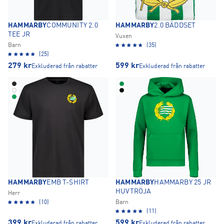
HAMMARBY
COMMUNITY 2.0
HAMMARBY
2.0 BÄDDSET
TEE JR
Vuxen
Barn
(35)
(25)
279
kr
599
kr
Exkluderad från rabatter
Exkluderad från rabatter
HAMMARBY
EMB T-SHIRT
HAMMARBY
HAMMARBY 25 JR
HUVTRÖJA
Herr
(10)
Barn
(11)
399
kr
599
kr
Exkluderad från rabatter
Exkluderad från rabatter