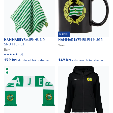
NYHET
HAMMARBY
BAJENHUND
HAMMARBY
EMBLEM MUGG
SNUTTEFILT
Vuxen
Barn
(2)
179
kr
149
kr
Exkluderad från rabatter
Exkluderad från rabatter