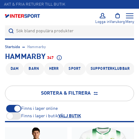
ÖPPET KÖP I 365 DAGAR
Logga in
Varukorg
Meny
Startsida
Hammarby
HAMMARBY
347
DAM
BARN
HERR
SPORT
SUPPORTERKLUBBAR
SORTERA & FILTRERA
Finns i lager online
Finns i lager i butik
VÄLJ BUTIK