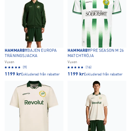
HAMMARBY
BAJEN EUROPA
HAMMARBY
PRE SEASON M 26
TRÄNINGSJACKA
MATCHTRÖJA
Vuxen
Vuxen
(9)
(16)
1199
kr
1199
kr
Exkluderad från rabatter
Exkluderad från rabatter