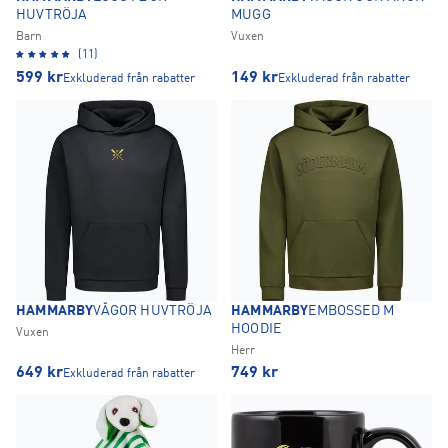
HUVTRÖJA
MUGG
Barn
Vuxen
(11)
599
kr
149
kr
Exkluderad från rabatter
Exkluderad från rabatter
HAMMARBY
VÅGOR HUVTRÖJA
HAMMARBY
EMBOSSED M
HOODIE
Vuxen
Herr
649
kr
749
kr
Exkluderad från rabatter