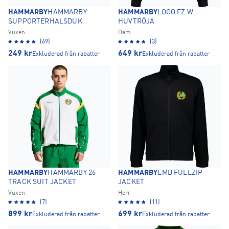
HAMMARBY
HAMMARBY
HAMMARBY
LOGO FZ W
SUPPORTERHALSDUK
HUVTRÖJA
Vuxen
Dam
(69)
(3)
249
kr
649
kr
Exkluderad från rabatter
Exkluderad från rabatter
HAMMARBY
HAMMARBY 26
HAMMARBY
EMB FULLZIP
TRACK SUIT JACKET
JACKET
Vuxen
Herr
(7)
(11)
899
kr
699
kr
Exkluderad från rabatter
Exkluderad från rabatter