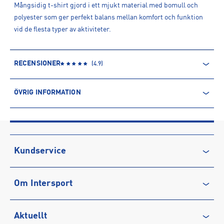
Mångsidig t-shirt gjord i ett mjukt material med bomull och
polyester som ger perfekt balans mellan komfort och funktion
vid de flesta typer av aktiviteter.
RECENSIONER
(
4.9
)
ÖVRIG INFORMATION
ARTIKELINFORMATION
Produktnummer: 1589191
Leverantörens produktnummer: 1916109
Artikelnummer: 158919101-HIF GREEN
Kundservice
Tillverkare
:
Craft of Scandinavia
Kontakta oss
Tillverkaradress
:
Evedalsgatan 5, 504 35, Borås, SE
Om Intersport
Vanliga frågor & svar
Kontakt tillverkare
:
customercare@craftsportswear.com
Återkallelse
Club INTERSPORT
Aktuellt
Köpvillkor
Karriär på INTERSPORT