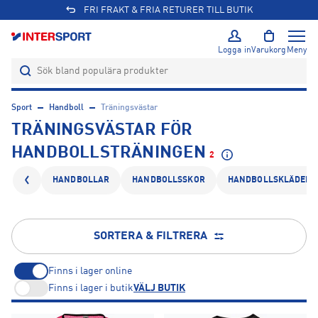
FRI FRAKT & FRIA RETURER TILL BUTIK
Logga in
Varukorg
Meny
Sport
Handboll
Träningsvästar
TRÄNINGSVÄSTAR FÖR
HANDBOLLSTRÄNINGEN
2
HANDBOLLAR
HANDBOLLSSKOR
HANDBOLLSKLÄDER
SORTERA & FILTRERA
Finns i lager online
Finns i lager i butik
VÄLJ BUTIK