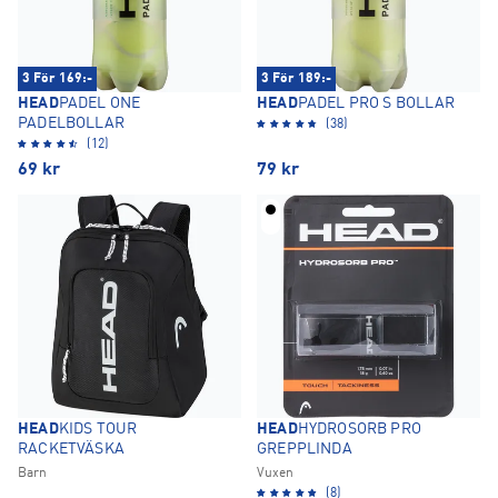
3 För 169:-
3 För 189:-
HEAD
PADEL ONE
HEAD
PADEL PRO S BOLLAR
PADELBOLLAR
(38)
(12)
69
kr
79
kr
HEAD
KIDS TOUR
HEAD
HYDROSORB PRO
RACKETVÄSKA
GREPPLINDA
Barn
Vuxen
(8)