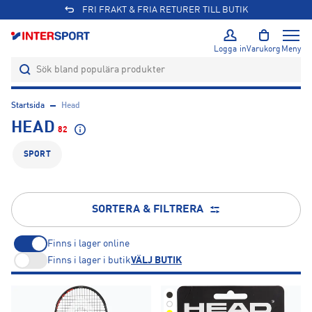
 & FRIA RETURER TILL BUTIK
Logga in
Varukorg
Meny
Startsida
Head
HEAD
82
SPORT
SORTERA & FILTRERA
Finns i lager online
Finns i lager i butik
VÄLJ BUTIK