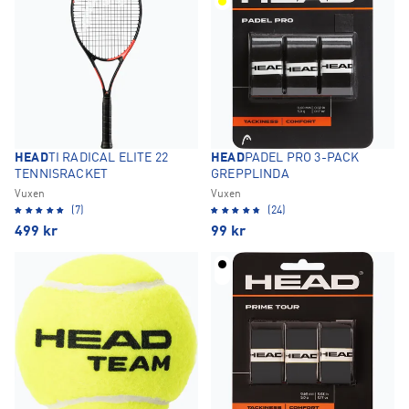
HEAD
TI RADICAL ELITE 22
HEAD
PADEL PRO 3-PACK
TENNISRACKET
GREPPLINDA
Vuxen
Vuxen
(7)
(24)
499
kr
99
kr