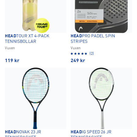
HEAD
TOUR XT 4-PACK
HEAD
PRO PADEL SPIN
TENNISBOLLAR
STRIPES
Vuxen
Vuxen
(2)
119
kr
249
kr
HEAD
NOVAK 23 JR
HEAD
IG SPEED 26 JR