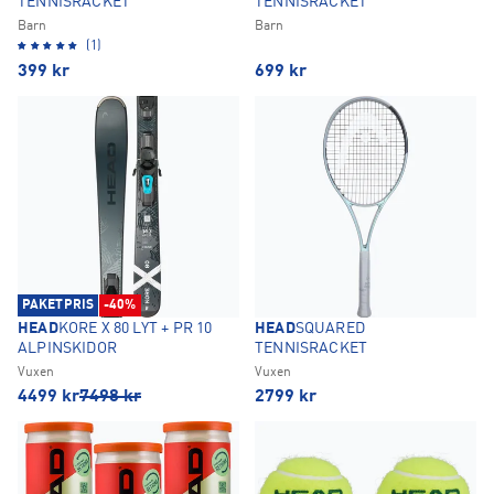
TENNISRACKET
TENNISRACKET
Barn
Barn
(1)
399
kr
699
kr
PAKETPRIS
-40%
HEAD
KORE X 80 LYT + PR 10
HEAD
SQUARED
ALPINSKIDOR
TENNISRACKET
Vuxen
Vuxen
4499
kr
7498
kr
2799
kr