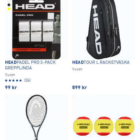
HEAD
PADEL PRO 3-PACK
HEAD
TOUR L RACKETVÄSKA
GREPPLINDA
Vuxen
Vuxen
(24)
99
kr
899
kr