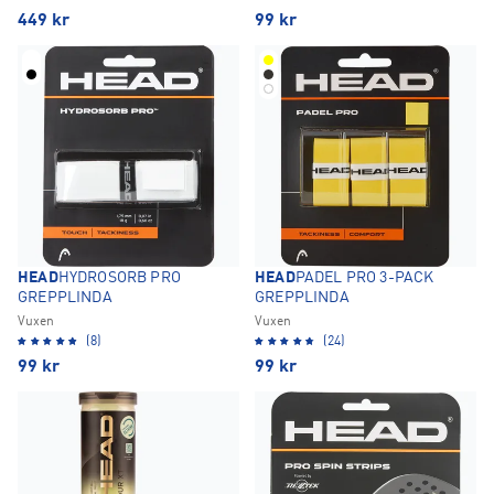
449
kr
99
kr
HEAD
HYDROSORB PRO
HEAD
PADEL PRO 3-PACK
GREPPLINDA
GREPPLINDA
Vuxen
Vuxen
(8)
(24)
99
kr
99
kr