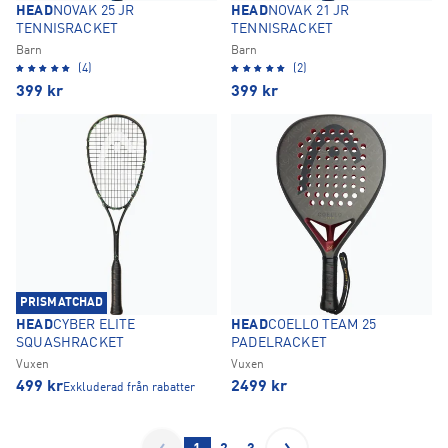
HEAD
NOVAK 25 JR
HEAD
NOVAK 21 JR
TENNISRACKET
TENNISRACKET
Barn
Barn
(4)
(2)
399
kr
399
kr
PRISMATCHAD
HEAD
CYBER ELITE
HEAD
COELLO TEAM 25
SQUASHRACKET
PADELRACKET
Vuxen
Vuxen
499
kr
2499
kr
Exkluderad från rabatter