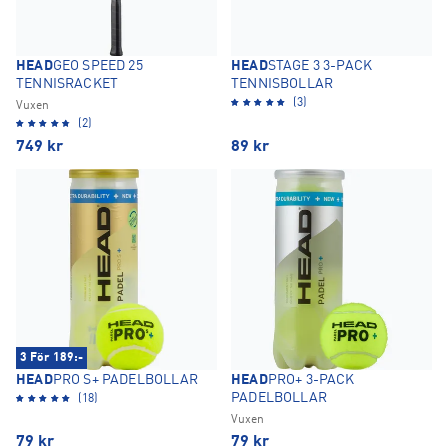
HEAD
GEO SPEED 25
HEAD
STAGE 3 3-PACK
TENNISRACKET
TENNISBOLLAR
(3)
Vuxen
(2)
749
kr
89
kr
3 För 189:-
HEAD
PRO S+ PADELBOLLAR
HEAD
PRO+ 3-PACK
PADELBOLLAR
(18)
Vuxen
79
kr
79
kr