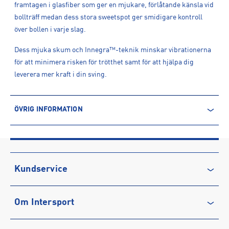
framtagen i glasfiber som ger en mjukare, förlåtande känsla vid
bollträff medan dess stora sweetspot ger smidigare kontroll
över bollen i varje slag.
Dess mjuka skum och Innegra™-teknik minskar vibrationerna
för att minimera risken för trötthet samt för att hjälpa dig
leverera mer kraft i din sving.
ÖVRIG INFORMATION
ARTIKELINFORMATION
Produktnummer: 1618738
Leverantörens produktnummer: 226415
Artikelnummer: 161873801-grey/yellow
Kundservice
Sporter:
Padel
Kontakta oss
Tillverkare
:
Head Sport GmbH.
Om Intersport
Vanliga frågor & svar
Tillverkaradress
:
Wuhrkopfweg 1, 6921, Kennelbach, AT
Kontakt tillverkare
:
https://www.head.com/en/
Återkallelse
Club INTERSPORT