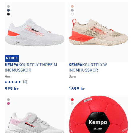
NYHET
KEMPA
KOURTFLY THREE M
KEMPA
KOURTFLY W
INOMUSSKOR
INOMHUSSKOR
Herr
Dam
(6)
999
kr
1699
kr