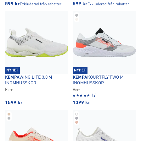
599
kr
599
kr
Exkluderad från rabatter
Exkluderad från rabatter
NYHET
NYHET
KEMPA
WING LITE 3.0 M
KEMPA
KOURTFLY TWO M
INOMHUSSKOR
INOMHUSSKOR
Herr
Herr
(2)
1599
kr
1399
kr