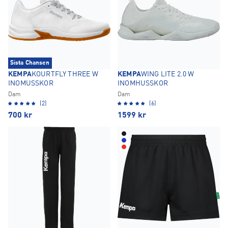
Sista Chansen
KEMPA
KOURTFLY THREE W
KEMPA
WING LITE 2.0 W
INOMUSSKOR
INOMHUSSKOR
Dam
Dam
(2)
(6)
700
kr
1599
kr