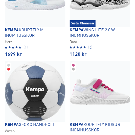
Sista Chansen
KEMPA
KOURTFLY M
KEMPA
WING LITE 2.0 W
INOMHUSSKOR
INOMHUSSKOR
Herr
Dam
(1)
(6)
1699
kr
1120
kr
KEMPA
GECKO HANDBOLL
KEMPA
KOURTFLY KIDS JR
INOMHUSSKOR
Vuxen