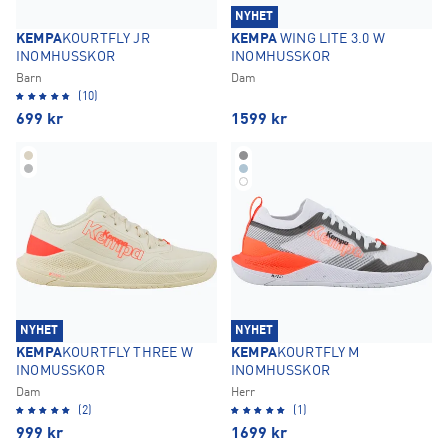
NYHET
KEMPA
KOURTFLY JR
KEMPA
WING LITE 3.0 W
INOMHUSSKOR
INOMHUSSKOR
Barn
Dam
(10)
699
kr
1599
kr
NYHET
NYHET
KEMPA
KOURTFLY THREE W
KEMPA
KOURTFLY M
INOMUSSKOR
INOMHUSSKOR
Dam
Herr
(2)
(1)
999
kr
1699
kr