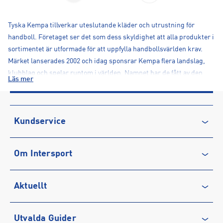
Tyska Kempa tillverkar uteslutande kläder och utrustning för
handboll. Företaget ser det som dess skyldighet att alla produkter i
sortimentet är utformade för att uppfylla handbollsvärlden krav.
Märket lanserades 2002 och idag sponsrar Kempa flera landslag,
klubblag och spelar runtom i världen. Namnet har de fått av den
Läs mer
forne handbollslegenden Bernhard Kempa.
Kundservice
Kontakta oss
Om Intersport
Vanliga frågor & svar
Återkallelse
Club INTERSPORT
Aktuellt
Köpvillkor
Karriär på INTERSPORT
Integritetspolicy
Vårt ansvar
Träning
Utvalda Guider
Medlemsvillkor
Service
Löpning