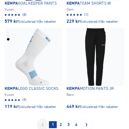
KEMPA
GOALKEEPER PANTS
KEMPA
TEAM SHORTS W
Vuxen
Dam
(8)
(1)
579
kr
229
kr
Exkluderad från rabatter
Exkluderad från rabatter
KEMPA
LOGO CLASSIC SOCKS
KEMPA
MOTION PANTS JR
Vuxen
Barn
(9)
119
kr
449
kr
Exkluderad från rabatter
Exkluderad från rabatter
1
2
3
4