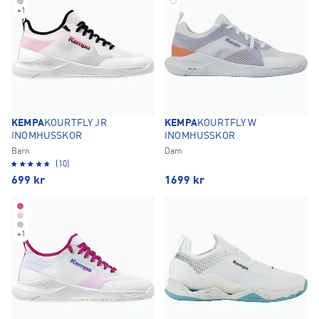
+
1
KEMPA
KOURTFLY JR
KEMPA
KOURTFLY W
INOMHUSSKOR
INOMHUSSKOR
Barn
Dam
(10)
699
kr
1699
kr
+
1