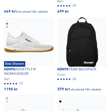
Barn
(7)
449
kr
699
kr
Exkluderad från rabatter
Sista Chansen
KEMPA
KOURTFLY M
KEMPA
TEAM BACKPACK
INOMHUSSKOR
Vuxen
Herr
(3)
(1)
1190
kr
379
kr
Exkluderad från rabatter