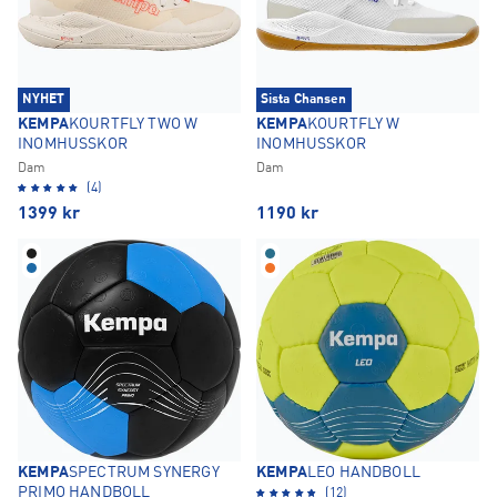
NYHET
Sista Chansen
KEMPA
KOURTFLY TWO W
KEMPA
KOURTFLY W
INOMHUSSKOR
INOMHUSSKOR
Dam
Dam
(4)
1399
kr
1190
kr
KEMPA
SPECTRUM SYNERGY
KEMPA
LEO HANDBOLL
PRIMO HANDBOLL
(12)