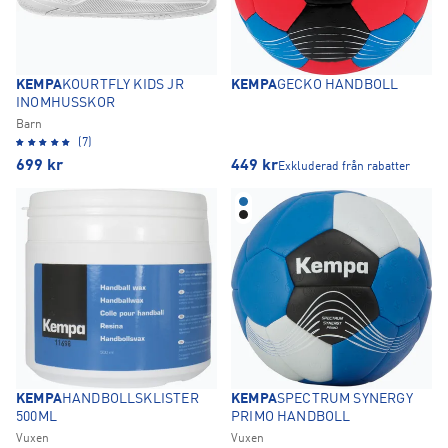
KEMPA
KOURTFLY KIDS JR
KEMPA
GECKO HANDBOLL
INOMHUSSKOR
Barn
(7)
699
kr
449
kr
Exkluderad från rabatter
KEMPA
HANDBOLLSKLISTER
KEMPA
SPECTRUM SYNERGY
500ML
PRIMO HANDBOLL
Vuxen
Vuxen