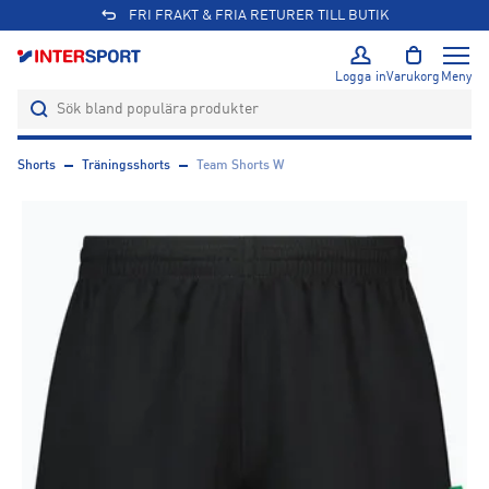
FRI FRAKT & FRIA RETURER TILL BUTIK
Logga in
Varukorg
Meny
Shorts
Träningsshorts
Team Shorts W