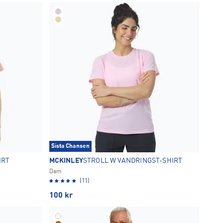
Sista Chansen
IRT
MCKINLEY
STROLL W VANDRINGST-SHIRT
Dam
(11)
100
kr