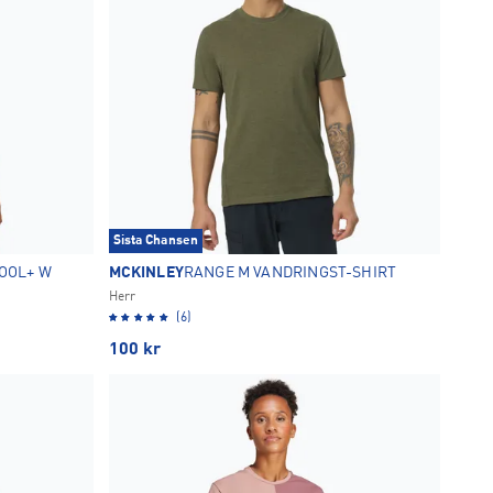
Sista Chansen
OOL+ W
MCKINLEY
RANGE M VANDRINGST-SHIRT
Herr
(6)
100
kr