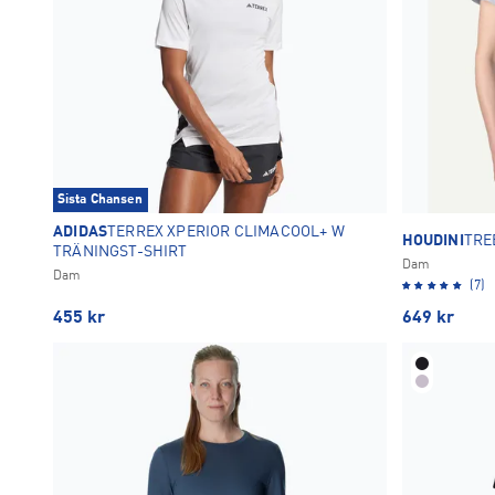
Sista Chansen
ADIDAS
TERREX XPERIOR CLIMACOOL+ W
HOUDINI
TRE
TRÄNINGST-SHIRT
Dam
Dam
(7)
455
kr
649
kr