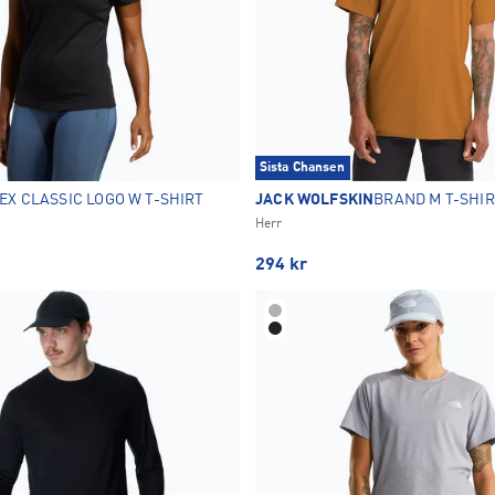
Sista Chansen
EX CLASSIC LOGO W T-SHIRT
JACK WOLFSKIN
BRAND M T-SHI
Herr
294
kr