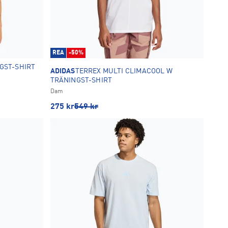
REA
-50%
GST-SHIRT
ADIDAS
TERREX MULTI CLIMACOOL W
TRÄNINGST-SHIRT
Dam
275
kr
549
kr