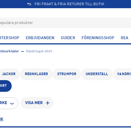
FRI FRAKT & FRIA RETURER TILL BUTIK
RTERSHOP
ERBJUDANDEN
GUIDER
FÖRENINGSSHOP
REA
tdoorkläder
Vandringst-shirt
JACKOR
REGNKLÄDER
STRUMPOR
UNDERSTÄLL
VANDRI
HIRT
RKE
VISA MER
IK
L
XL
XXL
12
11
4