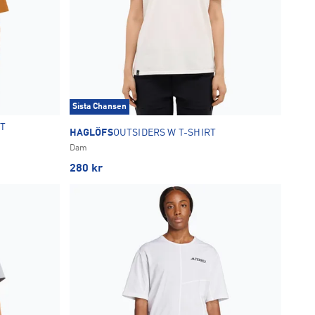
Sista Chansen
RT
HAGLÖFS
OUTSIDERS W T-SHIRT
Dam
280
kr