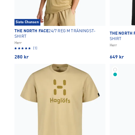
Sista Chansen
THE NORTH FACE
24/7 REG M TRÄNINGST-
THE NORTH 
SHIRT
SHIRT
Herr
Herr
(1)
280
kr
649
kr