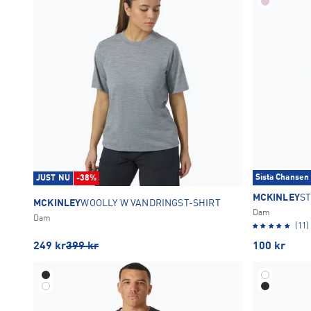
Sista Chansen
JUST NU
-38%
MCKINLEY
ST
MCKINLEY
WOOLLY W VANDRINGST-SHIRT
Dam
Dam
(11)
249
kr
399
kr
100
kr