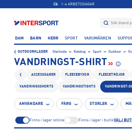
1-4 ARBETSDAGAR
DAM
BARN
HERR
SPORT
VARUMÄRKEN
SUPPO
OUTDOORKLÄDER
Startsida
Katalog
Sport
Outdoor
Ou
VANDRINGST-SHIRT
30
ACCESSOARER
FLEECEBYXOR
FLEECETRÖJOR
VANDRINGSSHORTS
VANDRINGSTIGHTS
VANDRINGST-S
ANVÄNDARE
FÄRG
STORLEK
MÄ
Finns i lager online
Finns i lager i butik
VÄLJ BUT
XS
S
M
1
20
15