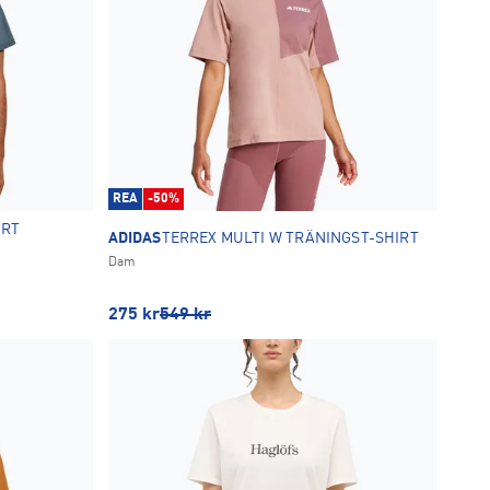
REA
-50%
IRT
ADIDAS
TERREX MULTI W TRÄNINGST-SHIRT
Dam
275
kr
549
kr