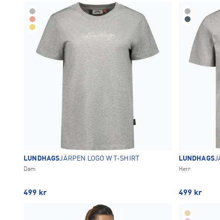
Beige
Blå
Brun
Grå
Grön
36
38
40
2
5
1
5
2
2
3
3
TA BORT ALLA
Lila
Rosa
Svart
Vit
2
3
2
6
TA BORT ALLA
OK
LUNDHAGS
JÄRPEN LOGO W T-SHIRT
LUNDHAGS
J
Dam
Herr
499
kr
499
kr