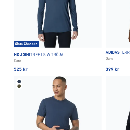
Sista Chansen
ADIDAS
TERR
HOUDINI
TREE LS W TRÖJA
Dam
Dam
525
kr
399
kr