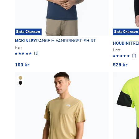
Sista Chansen
Sista Chansen
MCKINLEY
RANGE M VANDRINGST-SHIRT
HOUDINI
TRE
Herr
Herr
(6)
(1)
100
kr
525
kr