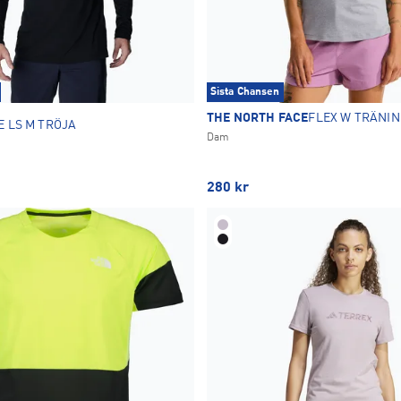
Sista Chansen
THE NORTH FACE
FLEX W TRÄNIN
E LS M TRÖJA
Dam
280
kr