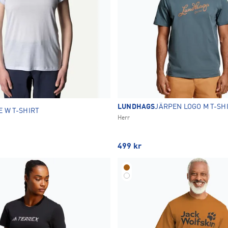
LUNDHAGS
JÄRPEN LOGO M T-SH
E W T-SHIRT
Herr
499
kr