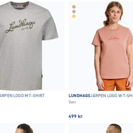
Gul
42
44
46
2
3
3
2
OK
ÄRPEN LOGO M T-SHIRT
LUNDHAGS
JÄRPEN LOGO W T-SH
Dam
499
kr