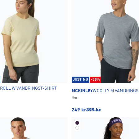
JUST NU
-38%
ROLL W VANDRINGST-SHIRT
MCKINLEY
WOOLLY M VANDRINGS
Herr
249
kr
399
kr