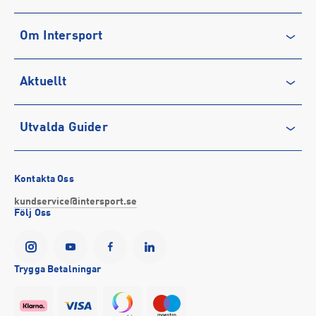
Kontakta oss
Om Intersport
Vanliga frågor & svar
Återkallelse
Club INTERSPORT
Aktuellt
Köpvillkor
Karriär på INTERSPORT
Integritetspolicy
Vårt ansvar
Träning
Utvalda Guider
Medlemsvillkor
Service
Löpning
Cookie-policy
Presentkort
Outdoor
Vilka är bästa löparskorna för mig?
Tävlingsvillkor
Stötta föreningslivet
Fotboll
Bästa regnkläderna
Kontakta Oss
Visselblåsning
Företagsförsäljning
Hockey
Så väljer du rätt sport-bh
kundservice@intersport.se
Följ Oss
Försäkringar
INTERSPORTs historia
Sportmode
Bra promenadskor
YesINTERSPORT
Partnerskap
Black Friday 2026
Storlek på cykel till barn
Tillgänglighetsredogörelse
Se alla guider
Trygga Betalningar
Event