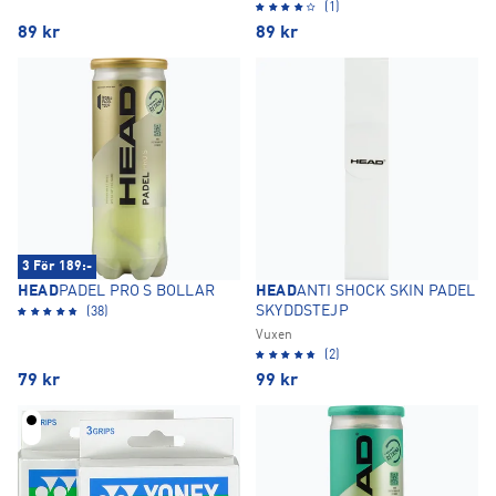
(1)
89
kr
89
kr
3 För 189:-
HEAD
PADEL PRO S BOLLAR
HEAD
ANTI SHOCK SKIN PADEL
SKYDDSTEJP
(38)
Vuxen
(2)
79
kr
99
kr