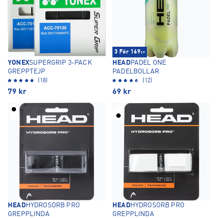
3 För 169:-
YONEX
SUPERGRIP 3-PACK
HEAD
PADEL ONE
GREPPTEJP
PADELBOLLAR
(18)
(12)
79
kr
69
kr
HEAD
HYDROSORB PRO
HEAD
HYDROSORB PRO
GREPPLINDA
GREPPLINDA