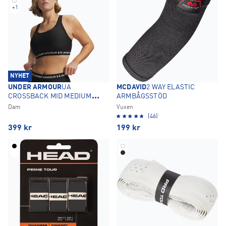
+
1
NYHET
UNDER ARMOUR
UA
MCDAVID
2 WAY ELASTIC
CROSSBACK MID MEDIUM
ARMBÅGSSTÖD
SUPPORT SPORT-BH
Dam
Vuxen
(46)
399
kr
199
kr