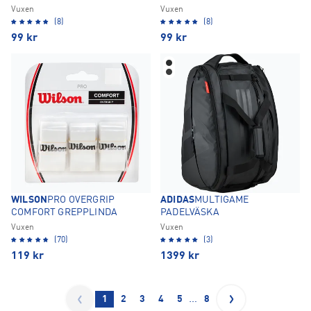
Vuxen
Vuxen
(8)
(8)
99
kr
99
kr
WILSON
PRO OVERGRIP
ADIDAS
MULTIGAME
COMFORT GREPPLINDA
PADELVÄSKA
Vuxen
Vuxen
(70)
(3)
119
kr
1399
kr
…
1
2
3
4
5
8