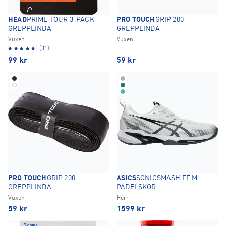
HEAD
PRIME TOUR 3-PACK
PRO TOUCH
GRIP 200
GREPPLINDA
GREPPLINDA
Vuxen
Vuxen
(31)
99
kr
59
kr
PRO TOUCH
GRIP 200
ASICS
SONICSMASH FF M
GREPPLINDA
PADELSKOR
Vuxen
Herr
59
kr
1599
kr