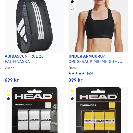
+
1
ADIDAS
CONTROL 26
UNDER ARMOUR
UA
PADELVÄSKA
CROSSBACK MID MEDIUM
SUPPORT SPORT-BH
Vuxen
Dam
(45)
699
kr
399
kr