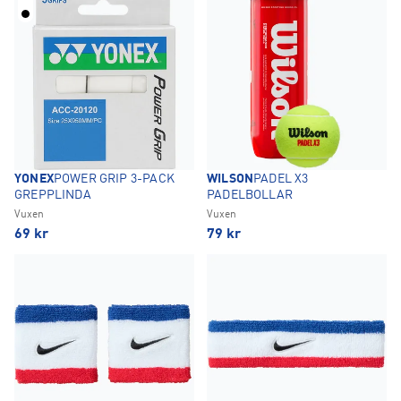
YONEX
POWER GRIP 3-PACK
WILSON
PADEL X3
GREPPLINDA
PADELBOLLAR
Vuxen
Vuxen
69
kr
79
kr