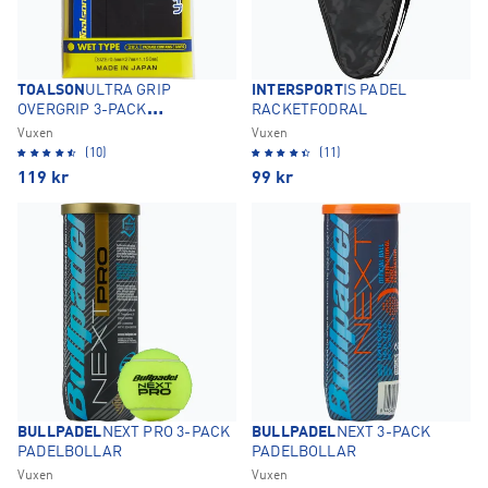
TOALSON
ULTRA GRIP
INTERSPORT
IS PADEL
OVERGRIP 3-PACK
RACKETFODRAL
GREPPLINDOR
Vuxen
Vuxen
(10)
(11)
119
kr
99
kr
BULLPADEL
NEXT PRO 3-PACK
BULLPADEL
NEXT 3-PACK
PADELBOLLAR
PADELBOLLAR
Vuxen
Vuxen