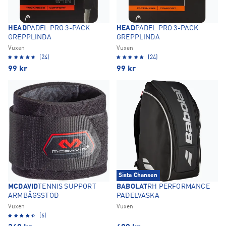
HEAD
PADEL PRO 3-PACK
HEAD
PADEL PRO 3-PACK
GREPPLINDA
GREPPLINDA
Vuxen
Vuxen
(24)
(24)
99
kr
99
kr
Sista Chansen
MCDAVID
TENNIS SUPPORT
BABOLAT
RH PERFORMANCE
ARMBÅGSSTÖD
PADELVÄSKA
Vuxen
Vuxen
(6)