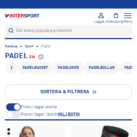
ÖPPET KÖP I 365 DAGAR
Logga in
Varukorg
Meny
Katalog
Sport
Padel
PADEL
236
PADELRACKET
PADELSKOR
PADELBOLLAR
PADEL
SORTERA & FILTRERA
Finns i lager online
Finns i lager i butik
VÄLJ BUTIK