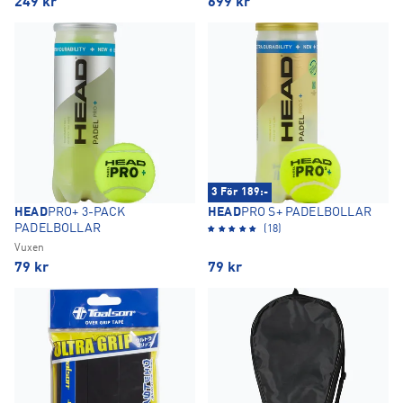
249
kr
699
kr
3 För 189:-
HEAD
PRO+ 3-PACK
HEAD
PRO S+ PADELBOLLAR
PADELBOLLAR
(18)
Vuxen
79
kr
79
kr