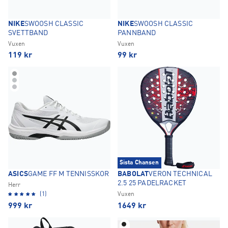
NIKE
SWOOSH CLASSIC
NIKE
SWOOSH CLASSIC
SVETTBAND
PANNBAND
Vuxen
Vuxen
119
kr
99
kr
Sista Chansen
ASICS
GAME FF M TENNISSKOR
BABOLAT
VERON TECHNICAL
2.5 25 PADELRACKET
Herr
(1)
Vuxen
999
kr
1649
kr