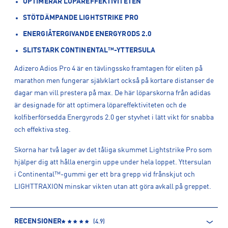
OPTIMERAR LÖPAREFFEKTIVITETEN
STÖTDÄMPANDE LIGHTSTRIKE PRO
ENERGIÅTERGIVANDE ENERGYRODS 2.0
SLITSTARK CONTINENTAL™-YTTERSULA
Adizero Adios Pro 4 är en tävlingssko framtagen för eliten på
marathon men fungerar självklart också på kortare distanser de
dagar man vill prestera på max. De här löparskorna från adidas
är designade för att optimera löpareffektiviteten och de
kolfiberförsedda Energyrods 2.0 ger styvhet i lätt vikt för snabba
och effektiva steg.
Skorna har två lager av det tåliga skummet Lightstrike Pro som
hjälper dig att hålla energin uppe under hela loppet. Yttersulan
i Continental™-gummi ger ett bra grepp vid frånskjut och
LIGHTTRAXION minskar vikten utan att göra avkall på greppet.
RECENSIONER
(
4.9
)