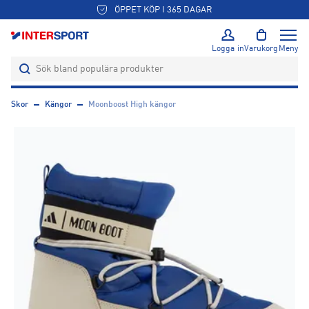
ÖPPET KÖP I 365 DAGAR
Logga in
Varukorg
Meny
Skor
Kängor
Moonboost High kängor