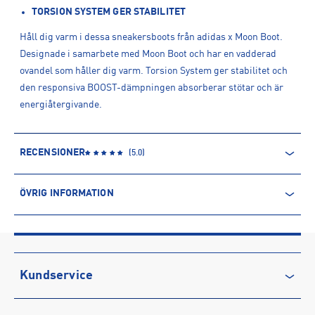
TORSION SYSTEM GER STABILITET
Håll dig varm i dessa sneakersboots från adidas x Moon Boot.
Designade i samarbete med Moon Boot och har en vadderad
ovandel som håller dig varm. Torsion System ger stabilitet och
den responsiva BOOST-dämpningen absorberar stötar och är
energiåtergivande.
RECENSIONER
(
5.0
)
ÖVRIG INFORMATION
ARTIKELINFORMATION
Produktnummer: 1581035
Leverantörens produktnummer: IH2488
Artikelnummer: 158103501-POBLUE/POBLUE/CBLACK
Kundservice
Sporter:
Outdoor
Sportswear
Kontakta oss
Tillverkare
:
Adidas Sverige AB