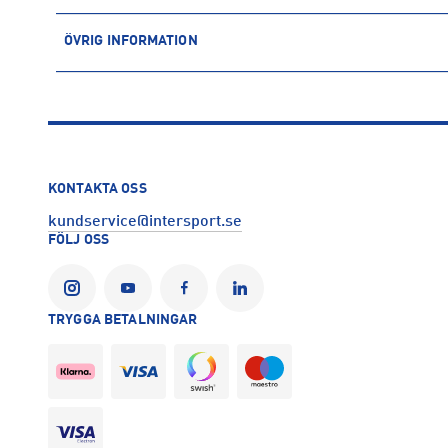
ÖVRIG INFORMATION
ARTIKELINFORMATION
Produktnummer: 1488420
Leverantörens produktnummer: GN5710
Artikelnummer: 148842001-BLACK
Tillverkare
:
Adidas Sverige AB
KONTAKTA OSS
Tillverkaradress
:
Gustav III:s Boulevard 138, 169 70, Solna, SE
kundservice@intersport.se
Kontakt tillverkare
:
https://www.adidas.se/
FÖLJ OSS
TRYGGA BETALNINGAR