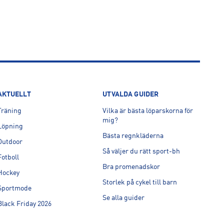
AKTUELLT
UTVALDA GUIDER
Träning
Vilka är bästa löparskorna för
mig?
Löpning
Bästa regnkläderna
Outdoor
Så väljer du rätt sport-bh
Fotboll
Bra promenadskor
Hockey
Storlek på cykel till barn
Sportmode
Se alla guider
Black Friday 2026