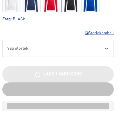
Färg
:
BLACK
Storlekstabell
Välj storlek
LÄGG I VARUKORG