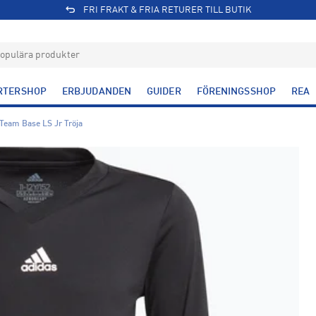
FRI FRAKT & FRIA RETURER TILL BUTIK
RTERSHOP
ERBJUDANDEN
GUIDER
FÖRENINGSSHOP
REA
Team Base LS Jr Tröja