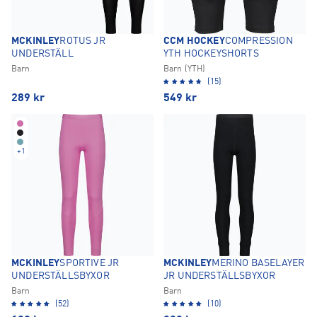
MCKINLEY
ROTUS JR
CCM HOCKEY
COMPRESSION
UNDERSTÄLL
YTH HOCKEYSHORTS
Barn
Barn (YTH)
(15)
289
kr
549
kr
+
1
MCKINLEY
SPORTIVE JR
MCKINLEY
MERINO BASELAYER
UNDERSTÄLLSBYXOR
JR UNDERSTÄLLSBYXOR
Barn
Barn
(52)
(10)