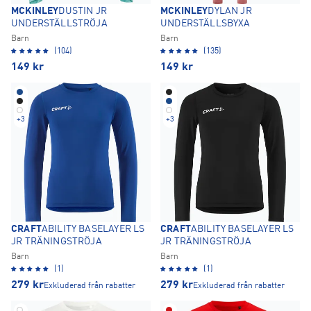
MCKINLEY
DUSTIN JR
MCKINLEY
DYLAN JR
UNDERSTÄLLSTRÖJA
UNDERSTÄLLSBYXA
Barn
Barn
(104)
(135)
149
kr
149
kr
+
3
+
3
CRAFT
ABILITY BASELAYER LS
CRAFT
ABILITY BASELAYER LS
JR TRÄNINGSTRÖJA
JR TRÄNINGSTRÖJA
Barn
Barn
(1)
(1)
279
kr
279
kr
Exkluderad från rabatter
Exkluderad från rabatter