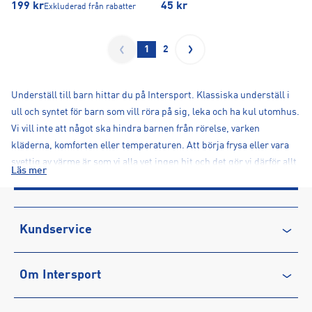
199
kr
45
kr
Exkluderad från rabatter
1
2
Underställ till barn hittar du på Intersport. Klassiska underställ i
ull och syntet för barn som vill röra på sig, leka och ha kul utomhus.
Vi vill inte att något ska hindra barnen från rörelse, varken
kläderna, komforten eller temperaturen. Att börja frysa eller vara
svettig av värme är som vi alla vet ingen hit och det gör vi därför allt
Läs mer
vi kan för att undvika.
Till dig som är förälder är det bästa rådet, när det kommer till
barnkläder för utomhusbruk, vi kan ge: Lager på lager principen.
Kundservice
Det är alltså bättre med flera tunna lager än ett tjockt. Med lager på
lager principen får barnen få maximal komfort, temperatur och
Kontakta oss
rörelseförmåga. Börja med ett bra underställ som transporterar
Om Intersport
Vanliga frågor & svar
bort fukt, välj därefter ett lager två med värmande egenskaper som
Återkallelse
Club INTERSPORT
en tjockare underställströja eller en fleecetröja och avsluta till sist