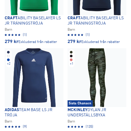
CRAFT
ABILITY BASELAYER LS
CRAFT
ABILITY BASELAYER LS
JR TRÄNINGSTRÖJA
JR TRÄNINGSTRÖJA
Barn
Barn
(1)
(1)
279
kr
279
kr
Exkluderad från rabatter
Exkluderad från rabatter
+
2
+
1
Sista Chansen
ADIDAS
TEAM BASE LS JR
MCKINLEY
DYLAN JR
TRÖJA
UNDERSTÄLLSBYXA
Barn
Barn
(9)
(135)