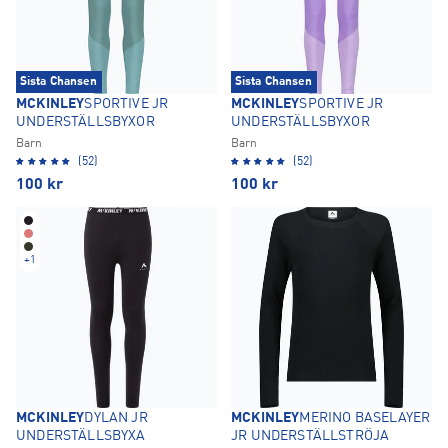
Sista Chansen
Sista Chansen
MCKINLEY
SPORTIVE JR
MCKINLEY
SPORTIVE JR
UNDERSTÄLLSBYXOR
UNDERSTÄLLSBYXOR
Barn
Barn
(52)
(52)
100
kr
100
kr
+
1
MCKINLEY
DYLAN JR
MCKINLEY
MERINO BASELAYER
UNDERSTÄLLSBYXA
JR UNDERSTÄLLSTRÖJA