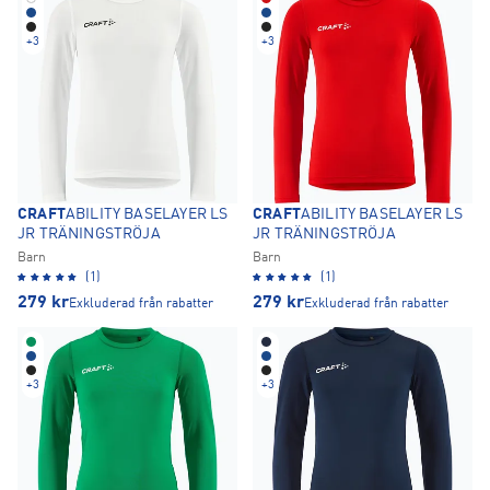
+
3
+
3
CRAFT
ABILITY BASELAYER LS
CRAFT
ABILITY BASELAYER LS
JR TRÄNINGSTRÖJA
JR TRÄNINGSTRÖJA
Barn
Barn
(1)
(1)
279
kr
279
kr
Exkluderad från rabatter
Exkluderad från rabatter
+
3
+
3