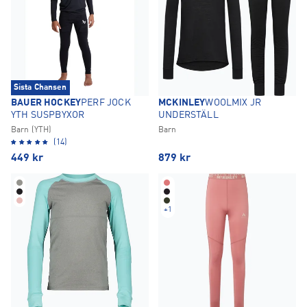
Sista Chansen
BAUER HOCKEY
PERF JOCK
MCKINLEY
WOOLMIX JR
YTH SUSPBYXOR
UNDERSTÄLL
Barn (YTH)
Barn
(14)
449
kr
879
kr
+
1