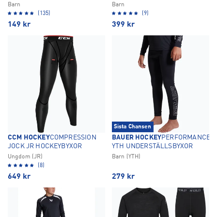
Barn
Barn
(135)
(9)
149
kr
399
kr
Sista Chansen
CCM HOCKEY
COMPRESSION
BAUER HOCKEY
PERFORMANCE
JOCK JR HOCKEYBYXOR
YTH UNDERSTÄLLSBYXOR
Ungdom (JR)
Barn (YTH)
(8)
649
kr
279
kr