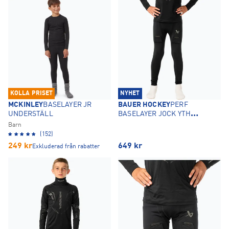
KOLLA PRISET
NYHET
MCKINLEY
BASELAYER JR
BAUER HOCKEY
PERF
UNDERSTÄLL
BASELAYER JOCK YTH
SUSPBYXOR
Barn
(152)
249
kr
649
kr
Exkluderad från rabatter