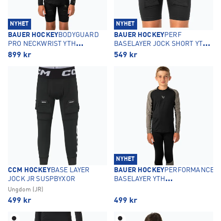
NYHET
NYHET
BAUER HOCKEY
BODYGUARD
BAUER HOCKEY
PERF
PRO NECKWRIST YTH
BASELAYER JOCK SHORT YTH
HALSSKYDDSTRÖJA
SUSPBYXOR
899
kr
549
kr
NYHET
CCM HOCKEY
BASE LAYER
BAUER HOCKEY
PERFORMANCE
JOCK JR SUSPBYXOR
BASELAYER YTH
UNDERSTÄLLSTRÖJA
Ungdom (JR)
499
kr
499
kr