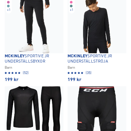
+
1
+
1
MCKINLEY
SPORTIVE JR
MCKINLEY
SPORTIVE JR
UNDERSTÄLLSBYXOR
UNDERSTÄLLSTRÖJA
Barn
Barn
(52)
(35)
199
kr
199
kr