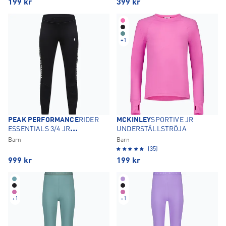
199
kr
399
kr
+
1
PEAK PERFORMANCE
RIDER
MCKINLEY
SPORTIVE JR
ESSENTIALS 3/4 JR
UNDERSTÄLLSTRÖJA
UNDERSTÄLLSBYXOR
Barn
Barn
(35)
999
kr
199
kr
+
1
+
1