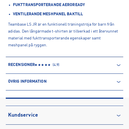
FUKTTRANSPORTERANDE AEROREADY
VENTILERANDE MESHPANEL BAKTILL
Teambase LS JR är en funktionell träningströja för barn från
adidas. Den långärmade t-shirten är tillverkad i ett återvunnet
material med fukttransporterande egenskaper samt
meshpanel på ryggen.
RECENSIONER
(
4.9
)
ÖVRIG INFORMATION
ARTIKELINFORMATION
Produktnummer: 1488261
Leverantörens produktnummer: GK9087
Artikelnummer: 148826101-ROYBLU
Kundservice
Tillverkare
:
Adidas Sverige AB
Kontakta oss