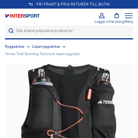
FRI FRAKT & FRIA RETURER TILL BUTIK
Logga in
Varukorg
Meny
Ryggsäckar
Löparryggsäckar
Terrex Trail Running Techrock löparryggsäck