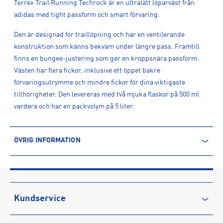
Terrex Trail Running Techrock är en ultralätt löparväst från
adidas med tight passform och smart förvaring.
Den är designad för traillöpning och har en ventilerande
konstruktion som känns bekväm under längre pass. Framtill
finns en bungee-justering som ger en kroppsnära passform.
Västen har flera fickor, inklusive ett öppet bakre
förvaringsutrymme och mindre fickor för dina viktigaste
tillhörigheter. Den levereras med två mjuka flaskor på 500 ml
vardera och har en packvolym på 5 liter.
ÖVRIG INFORMATION
ARTIKELINFORMATION
Produktnummer: 1608514
Leverantörens produktnummer: IW3651
Artikelnummer: 160851401-BLACK/WHITE/IMPORA
Kundservice
Sporter:
Löpning
Kontakta oss