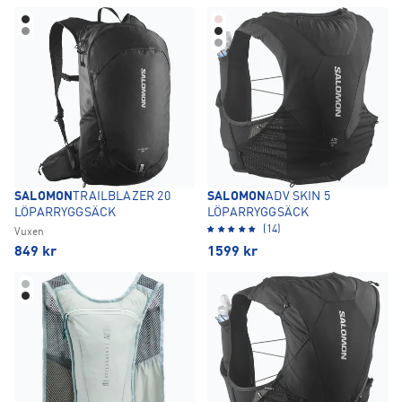
SALOMON
TRAILBLAZER 20
SALOMON
ADV SKIN 5
LÖPARRYGGSÄCK
LÖPARRYGGSÄCK
(14)
Vuxen
849
kr
1599
kr