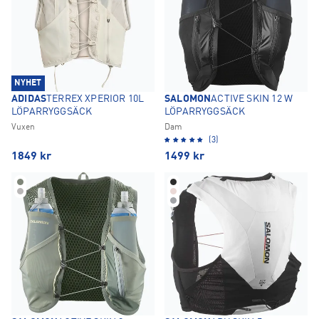
NYHET
ADIDAS
TERREX XPERIOR 10L
SALOMON
ACTIVE SKIN 12 W
LÖPARRYGGSÄCK
LÖPARRYGGSÄCK
Vuxen
Dam
(3)
1849
kr
1499
kr