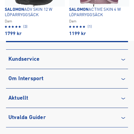
SALOMON
ADV SKIN 12 W
SALOMON
ACTIVE SKIN 4 W
LÖPARRYGGSÄCK
LÖPARRYGGSÄCK
Dam
Dam
(3)
(1)
1799
kr
1199
kr
Kundservice
Kontakta oss
Om Intersport
Vanliga frågor & svar
Återkallelse
Club INTERSPORT
Aktuellt
Köpvillkor
Karriär på INTERSPORT
Integritetspolicy
Vårt ansvar
Träning
Utvalda Guider
Medlemsvillkor
Service
Löpning
Cookie-policy
Presentkort
Outdoor
Vilka är bästa löparskorna för mig?