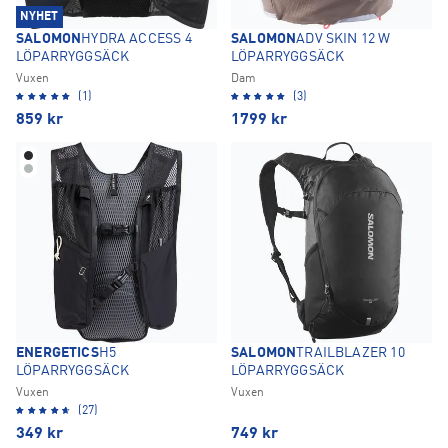
NYHET
SALOMON
HYDRA ACCESS 4
SALOMON
ADV SKIN 12 W
LÖPARRYGGSÄCK
LÖPARRYGGSÄCK
Vuxen
Dam
(1)
(3)
859
kr
1799
kr
ENERGETICS
H5
SALOMON
TRAILBLAZER 10
LÖPARRYGGSÄCK
LÖPARRYGGSÄCK
Vuxen
Vuxen
(27)
349
kr
749
kr