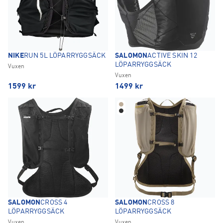
NIKE
RUN 5L LÖPARRYGGSÄCK
SALOMON
ACTIVE SKIN 12
LÖPARRYGGSÄCK
Vuxen
Vuxen
1599
kr
1499
kr
SALOMON
CROSS 4
SALOMON
CROSS 8
LÖPARRYGGSÄCK
LÖPARRYGGSÄCK
Vuxen
Vuxen