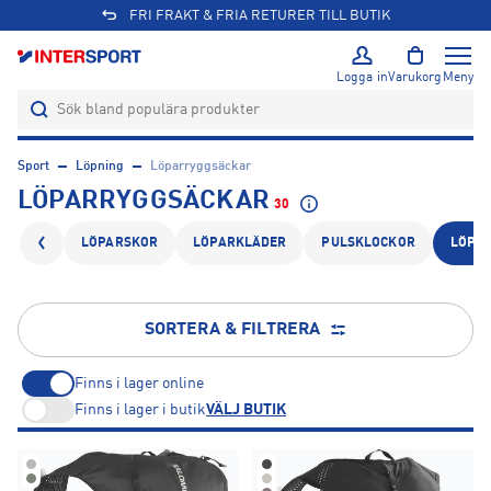
ÖPPET KÖP I 365 DAGAR
Logga in
Varukorg
Meny
Sport
Löpning
Löparryggsäckar
LÖPARRYGGSÄCKAR
30
LÖPARSKOR
LÖPARKLÄDER
PULSKLOCKOR
LÖPA
SORTERA & FILTRERA
Finns i lager online
Finns i lager i butik
VÄLJ BUTIK