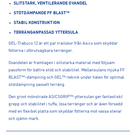
SLITSTARK, VENTILERANDE OVANDEL
STÖTDÄMPANDE FF BLAST™
STABIL KONSTRUKTION
TERRÄNGANPASSAD YTTERSULA
GEL-Trabuco 12 är ett par trailskor från Asics som skyddar
fötterna i oförutsägbara terränger.
Ovandelen är framtagen i slitstarka material med följsam
passform för bättre stöd och stabilitet. Mellansulans mjuka FF
BLAST™-dämpning och GEL™-teknik under hälen för optimal
stötdämpning oavsett terräng.
Den grovt mönstrade ASICSGRIP™-yttersulan ger fantastiskt
grepp och stabilitet i tuffa, lösa terränger och är även försedd
med en flexibel platta som skyddar fötterna mot vassa stenar
och ojämn mark.