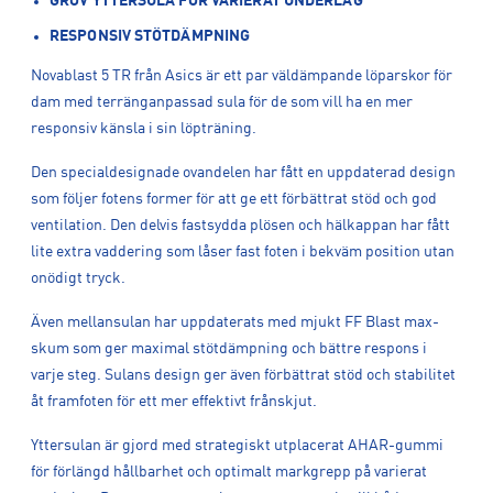
GROV YTTERSULA FÖR VARIERAT UNDERLAG
RESPONSIV STÖTDÄMPNING
Novablast 5 TR från Asics är ett par väldämpande löparskor för
dam med terränganpassad sula för de som vill ha en mer
responsiv känsla i sin löpträning.
Den specialdesignade ovandelen har fått en uppdaterad design
som följer fotens former för att ge ett förbättrat stöd och god
ventilation. Den delvis fastsydda plösen och hälkappan har fått
lite extra vaddering som låser fast foten i bekväm position utan
onödigt tryck.
Även mellansulan har uppdaterats med mjukt FF Blast max-
skum som ger maximal stötdämpning och bättre respons i
varje steg. Sulans design ger även förbättrat stöd och stabilitet
åt framfoten för ett mer effektivt frånskjut.
Yttersulan är gjord med strategiskt utplacerat AHAR-gummi
för förlängd hållbarhet och optimalt markgrepp på varierat