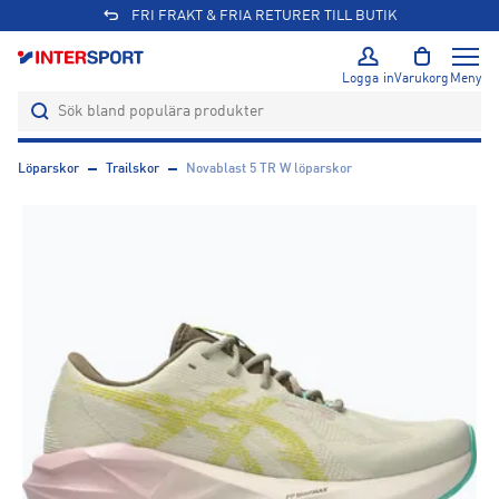
FRI FRAKT & FRIA RETURER TILL BUTIK
Logga in
Varukorg
Meny
Löparskor
Trailskor
Novablast 5 TR W löparskor