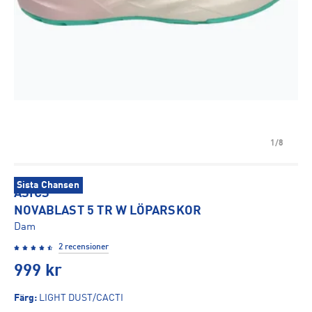
1/8
Sista Chansen
ASICS
NOVABLAST 5 TR W LÖPARSKOR
Dam
2 recensioner
999
kr
Färg
:
LIGHT DUST/CACTI