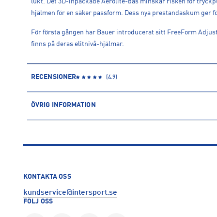
lukt. Det 3D-inpackade Aerolite-bas minskar risken för tryckp
hjälmen för en säker passform. Dess nya prestandaskum ger för
För första gången har Bauer introducerat sitt FreeForm Adju
finns på deras elitnivå-hjälmar.
RECENSIONER
(
4.9
)
ÖVRIG INFORMATION
ARTIKELINFORMATION
Produktnummer: 1524260
Leverantörens produktnummer: 1060010
Artikelnummer: 152426003-Vit
Sporter:
Hockey
KONTAKTA OSS
Tillverkare
:
Bauer Hockey AB
kundservice@intersport.se
Tillverkaradress
:
Nellickvägen 24, 412 63, Göteborg, SE
FÖLJ OSS
Kontakt tillverkare
:
CS.Sweden@bauer.com