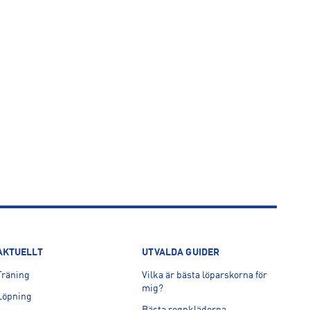
AKTUELLT
UTVALDA GUIDER
Träning
Vilka är bästa löparskorna för
mig?
Löpning