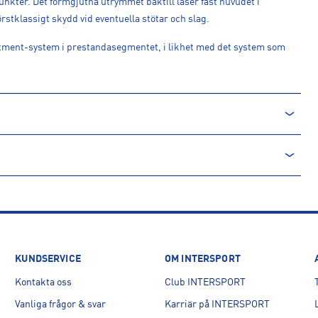
unkter. Det formgjutna utrymmet baktill låser fast huvudet i
stklassigt skydd vid eventuella stötar och slag.
stment-system i prestandasegmentet, i likhet med det system som
KUNDSERVICE
OM INTERSPORT
Kontakta oss
Club INTERSPORT
Vanliga frågor & svar
Karriär på INTERSPORT