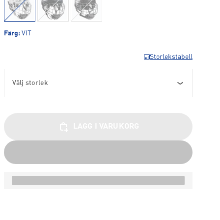
Färg
:
VIT
Storlekstabell
Välj storlek
LÄGG I VARUKORG