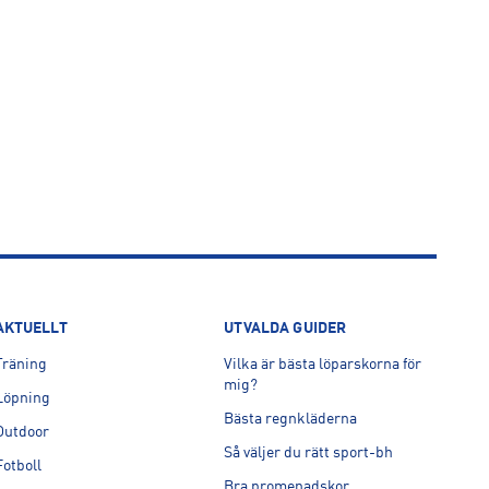
AKTUELLT
UTVALDA GUIDER
Träning
Vilka är bästa löparskorna för
mig?
Löpning
Bästa regnkläderna
Outdoor
Så väljer du rätt sport-bh
Fotboll
Bra promenadskor