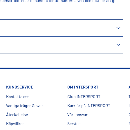
max-fodret är behandlat för att hantera svett och fukt för att ge
KUNDSERVICE
OM INTERSPORT
Kontakta oss
Club INTERSPORT
Vanliga frågor & svar
Karriär på INTERSPORT
Återkallelse
Vårt ansvar
Köpvillkor
Service