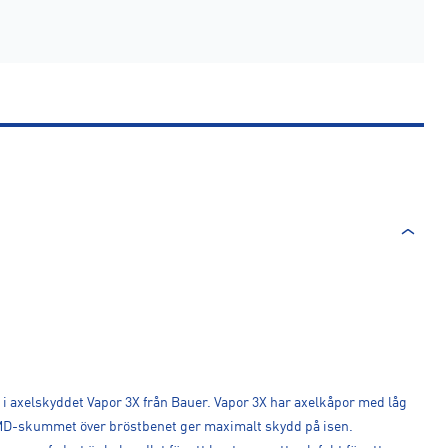
t i axelskyddet Vapor 3X från Bauer. Vapor 3X har axelkåpor med låg
MD-skummet över bröstbenet ger maximalt skydd på isen.