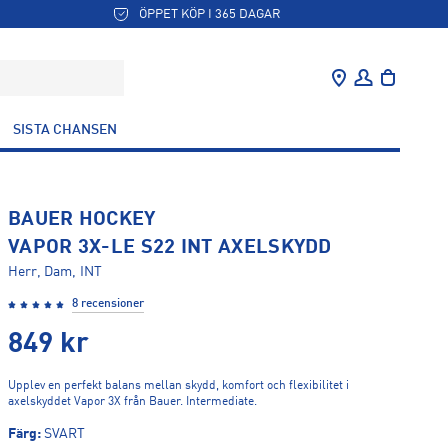
ÖPPET KÖP I 365 DAGAR
SISTA CHANSEN
BAUER HOCKEY
VAPOR 3X-LE S22 INT AXELSKYDD
Herr, Dam, INT
8 recensioner
849
kr
Upplev en perfekt balans mellan skydd, komfort och flexibilitet i
axelskyddet Vapor 3X från Bauer. Intermediate.
Färg
:
SVART