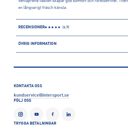
Ventaprene-västen skapar god komfort och rörelsefrihet. Thermo
en långvarigt fräsch känsla.
RECENSIONER
(
4.9
)
ÖVRIG INFORMATION
ARTIKELINFORMATION
Produktnummer: 1525598
Leverantörens produktnummer: 1061003
Artikelnummer: 152559801-Svart
Sporter:
Hockey
KONTAKTA OSS
Tillverkare
:
Bauer Hockey AB
kundservice@intersport.se
Tillverkaradress
:
Nellickvägen 24, 412 63, Göteborg, SE
FÖLJ OSS
Kontakt tillverkare
:
CS.Sweden@bauer.com
TRYGGA BETALNINGAR