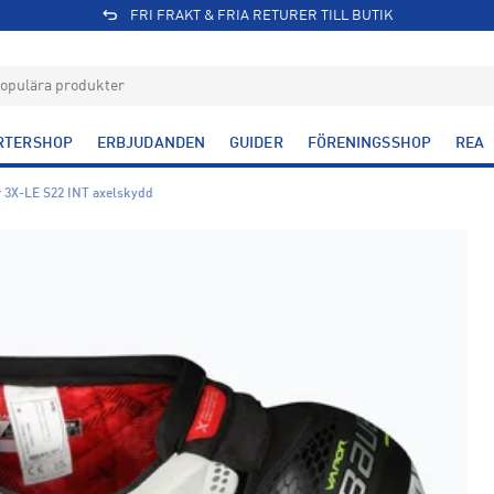
FRI FRAKT & FRIA RETURER TILL BUTIK
RTERSHOP
ERBJUDANDEN
GUIDER
FÖRENINGSSHOP
REA
 3X-LE S22 INT axelskydd