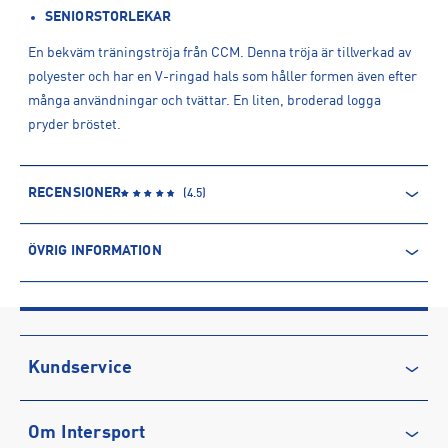
SENIORSTORLEKAR
En bekväm träningströja från CCM. Denna tröja är tillverkad av
polyester och har en V-ringad hals som håller formen även efter
många användningar och tvättar. En liten, broderad logga
pryder bröstet.
RECENSIONER
(
4.5
)
ÖVRIG INFORMATION
ARTIKELINFORMATION
Produktnummer: 1434120
Leverantörens produktnummer: 5000SR
Artikelnummer: 143412005-Royal
Kundservice
Sporter:
Hockey
Kontakta oss
Tillverkare
:
CCM Hockey AB
Om Intersport
Vanliga frågor & svar
Tillverkaradress
:
Gårdsvägen 13, 169 70, Solna, SE