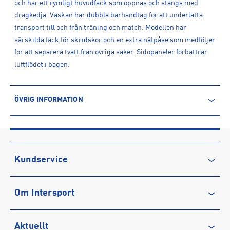
och har ett rymligt huvudfack som öppnas och stängs med
dragkedja. Väskan har dubbla bärhandtag för att underlätta
transport till och från träning och match. Modellen har
särskilda fack för skridskor och en extra nätpåse som medföljer
för att separera tvätt från övriga saker. Sidopaneler förbättrar
luftflödet i bagen.
ÖVRIG INFORMATION
ARTIKELINFORMATION
Produktnummer: 1595567
Leverantörens produktnummer: B51037NA
Artikelnummer: 159556701-Black
Kundservice
Sporter:
Hockey
Kontakta oss
Tillverkare
:
CCM Hockey AB
Om Intersport
Vanliga frågor & svar
Tillverkaradress
:
Gårdsvägen 13, 169 70, Solna, SE
Kontakt tillverkare
:
https://ccmhockey.com/sv-
Återkallelse
Club INTERSPORT
se/homepage.html
Aktuellt
Köpvillkor