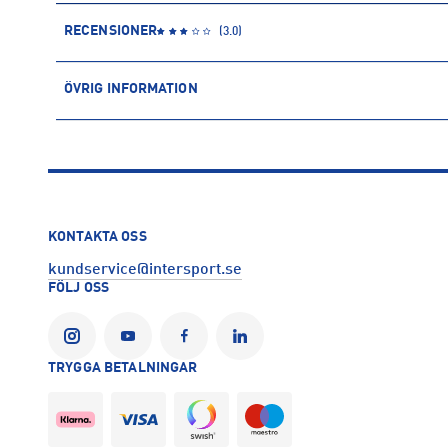
RECENSIONER
(
3.0
)
ÖVRIG INFORMATION
ARTIKELINFORMATION
Produktnummer: 1524795
Leverantörens produktnummer: FQZ2TAYT
Artikelnummer: 152479501-Red
Tillverkare
:
CCM Hockey AB
KONTAKTA OSS
Tillverkaradress
:
Gårdsvägen 13, 169 70, Solna, SE
kundservice@intersport.se
Kontakt tillverkare
:
https://ccmhockey.com/sv-se/homepage.
FÖLJ OSS
TRYGGA BETALNINGAR