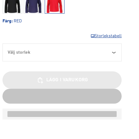
Färg
:
RED
Storlekstabell
Välj storlek
LÄGG I VARUKORG