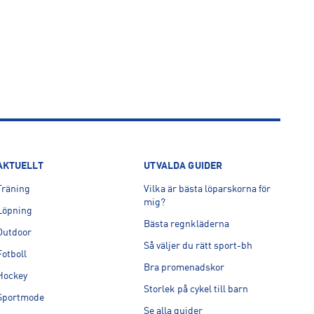
AKTUELLT
UTVALDA GUIDER
Träning
Vilka är bästa löparskorna för
mig?
Löpning
Bästa regnkläderna
Outdoor
Så väljer du rätt sport-bh
Fotboll
Bra promenadskor
Hockey
Storlek på cykel till barn
Sportmode
Se alla guider