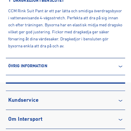
DRAGKEDJOR I BENSLUTET
CCM Rink Suit Pant är ett par lätta och smidiga överdragsbyxor
i vattenavvisande 4-vägsstretch. Perfekta att dra på sig innan
och efter träningen. Byxorna har en elastisk midja med dragsko
vilket ger god justering. Fickor med dragkedja ger säker
förvaring åt dina värdesaker. Dragkedjor i bensluten gör
byxorna enkla att dra på och av.
ÖVRIG INFORMATION
ARTIKELINFORMATION
Produktnummer: 1572254
Leverantörens produktnummer: PRS4TAAD
Artikelnummer: 157225401-Black
Kundservice
Tillverkare
:
CCM Hockey AB
Kontakta oss
Tillverkaradress
:
Gårdsvägen 13, 169 70, Solna, SE
Om Intersport
Vanliga frågor & svar
Kontakt tillverkare
:
https://ccmhockey.com/sv-
se/homepage.html
Återkallelse