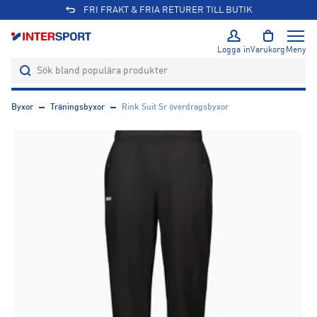
FRI FRAKT & FRIA RETURER TILL BUTIK
Logga in
Varukorg
Meny
Byxor
Träningsbyxor
Rink Suit Sr överdragsbyxor