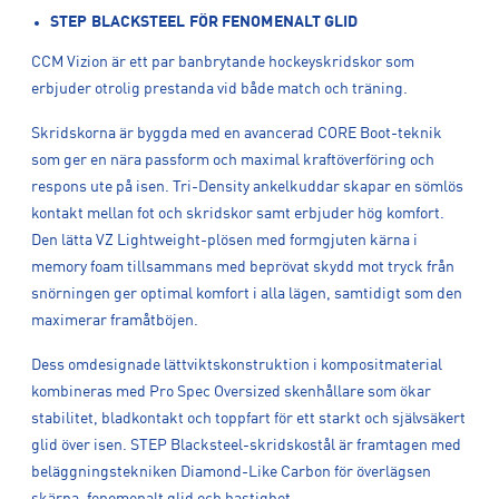
STEP BLACKSTEEL FÖR FENOMENALT GLID
CCM Vizion är ett par banbrytande hockeyskridskor som
erbjuder otrolig prestanda vid både match och träning.
Skridskorna är byggda med en avancerad CORE Boot-teknik
som ger en nära passform och maximal kraftöverföring och
respons ute på isen. Tri-Density ankelkuddar skapar en sömlös
kontakt mellan fot och skridskor samt erbjuder hög komfort.
Den lätta VZ Lightweight-plösen med formgjuten kärna i
memory foam tillsammans med beprövat skydd mot tryck från
snörningen ger optimal komfort i alla lägen, samtidigt som den
maximerar framåtböjen.
Dess omdesignade lättviktskonstruktion i kompositmaterial
kombineras med Pro Spec Oversized skenhållare som ökar
stabilitet, bladkontakt och toppfart för ett starkt och självsäkert
glid över isen. STEP Blacksteel-skridskostål är framtagen med
beläggningstekniken Diamond-Like Carbon för överlägsen