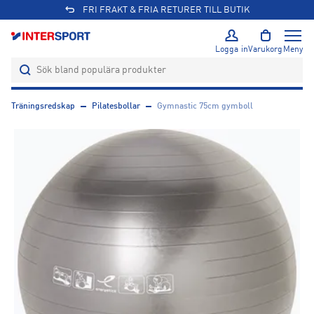
FRI FRAKT & FRIA RETURER TILL BUTIK
Logga in
Varukorg
Meny
Träningsredskap
Pilatesbollar
Gymnastic 75cm gymboll