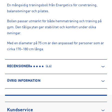
En mångsidig träningsboll från Energetics för coreträning,
balansövningar och pilates.
Bollen passar utmärkt för både hemmaträning och träning på
gym. Den tåliga ytan ger stabilitet och komfort under olika
övningar.
Med en diameter på 75 cm är den anpassad för personer som är
cirka 170–180 cm långa.
RECENSIONER
(
4.6
)
ÖVRIG INFORMATION
ARTIKELINFORMATION
Produktnummer: 608161
Leverantörens produktnummer: 145063
Artikelnummer: 60816103-ANTHRACITE
Kundservice