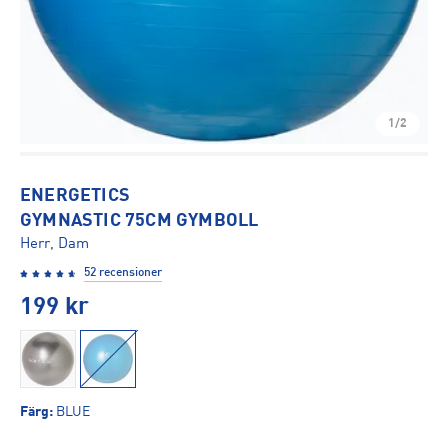
1/2
ENERGETICS
GYMNASTIC 75CM GYMBOLL
Herr, Dam
52 recensioner
199
kr
Färg
:
BLUE