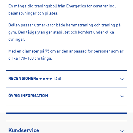
En mångsidig träningsboll från Energetics för coreträning,
balansövningar och pilates.
Bollen passar utmärkt för både hemmaträning och träning på
gym. Den tåliga ytan ger stabilitet och komfort under olika
övningar.
Med en diameter på 75 cm är den anpassad för personer som är
cirka 170–180 cm långa.
RECENSIONER
(
4.6
)
ÖVRIG INFORMATION
ARTIKELINFORMATION
Produktnummer: 608161
Leverantörens produktnummer: 145063
Artikelnummer: 60816102-BLUE
Kundservice