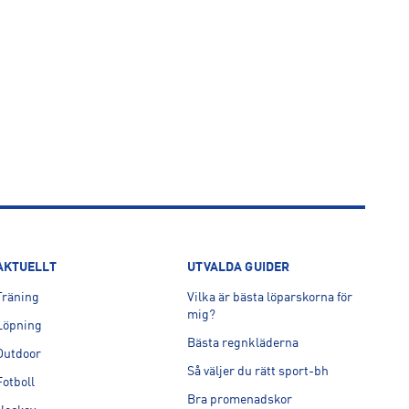
AKTUELLT
UTVALDA GUIDER
Träning
Vilka är bästa löparskorna för
mig?
Löpning
Bästa regnkläderna
Outdoor
Så väljer du rätt sport-bh
Fotboll
Bra promenadskor