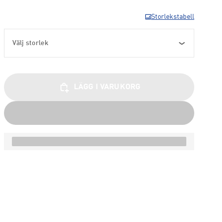
Storlekstabell
Välj storlek
LÄGG I VARUKORG