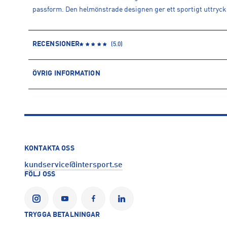
passform. Den helmönstrade designen ger ett sportigt uttryck.
RECENSIONER
(
5.0
)
ÖVRIG INFORMATION
ARTIKELINFORMATION
Produktnummer: 1624284
Leverantörens produktnummer: 1624284
Artikelnummer: 162428401-MULTI AOP
Sporter:
Träning
KONTAKTA OSS
Tillverkare
:
INTERSPORT AB
kundservice@intersport.se
Tillverkaradress
:
Krokslätts Fabriker 34, 431 22, Mölndal, SE
FÖLJ OSS
Kontakt tillverkare
:
kundservice@intersport.se
TRYGGA BETALNINGAR