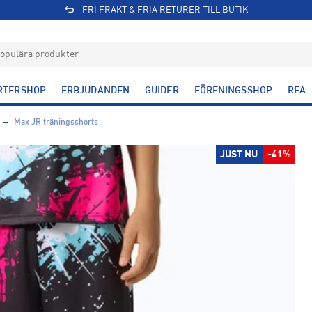
FRI FRAKT & FRIA RETURER TILL BUTIK
RTERSHOP
ERBJUDANDEN
GUIDER
FÖRENINGSSHOP
REA
Max JR träningsshorts
JUST NU
-41%