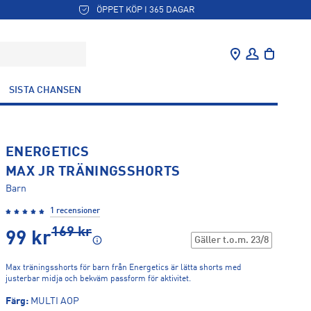
ÖPPET KÖP I 365 DAGAR
SISTA CHANSEN
ENERGETICS
MAX JR TRÄNINGSSHORTS
Barn
1 recensioner
169
kr
99
kr
Gäller t.o.m.
23/8
Max träningsshorts för barn från Energetics är lätta shorts med
justerbar midja och bekväm passform för aktivitet.
Färg
:
MULTI AOP