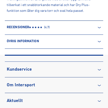
tillverkat i ett snabbtorkande material och har Dry Plus-
funktion som låter dig vara torr och sval hela passet.
RECENSIONER
(
4.7
)
ÖVRIG INFORMATION
ARTIKELINFORMATION
Produktnummer: 1571963
Leverantörens produktnummer: 1571963
Artikelnummer: 157196303-GREIGE
Kundservice
Sporter:
Träning
Kontakta oss
Tillverkare
:
INTERSPORT AB
Om Intersport
Vanliga frågor & svar
Tillverkaradress
:
Krokslätts Fabriker 34, 431 22, Mölndal, SE
Kontakt tillverkare
:
kundservice@intersport.se
Återkallelse
Club INTERSPORT
Aktuellt
Köpvillkor
Karriär på INTERSPORT