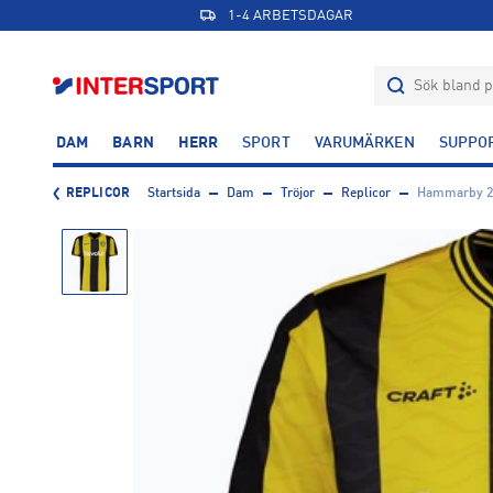
1-4 ARBETSDAGAR
DAM
BARN
HERR
SPORT
VARUMÄRKEN
SUPPO
REPLICOR
Startsida
Dam
Tröjor
Replicor
Hammarby 26