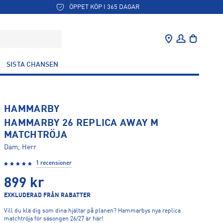
ÖPPET KÖP I 365 DAGAR
SISTA CHANSEN
HAMMARBY
HAMMARBY 26 REPLICA AWAY M
MATCHTRÖJA
Dam, Herr
1 recensioner
899
kr
EXKLUDERAD FRÅN RABATTER
Vill du klä dig som dina hjältar på planen? Hammarbys nya replica
matchtröja för säsongen 26/27 är här!