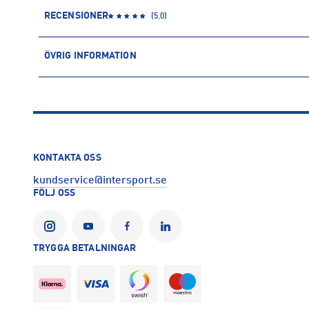
RECENSIONER
(
5.0
)
ÖVRIG INFORMATION
ARTIKELINFORMATION
Produktnummer: 1631418
Leverantörens produktnummer: C18504
Artikelnummer: 163141801-BLACK/YELLOW
Tillverkare
:
Craft of Scandinavia
KONTAKTA OSS
Tillverkaradress
:
Evedalsgatan 5, 504 35, Borås, SE
kundservice@intersport.se
Kontakt tillverkare
:
customercare@craftsportswear.com
FÖLJ OSS
TRYGGA BETALNINGAR