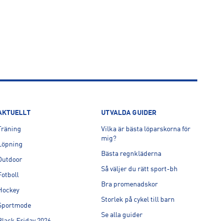
AKTUELLT
UTVALDA GUIDER
Träning
Vilka är bästa löparskorna för
mig?
Löpning
Bästa regnkläderna
Outdoor
Så väljer du rätt sport-bh
Fotboll
Bra promenadskor
Hockey
Storlek på cykel till barn
Sportmode
Se alla guider