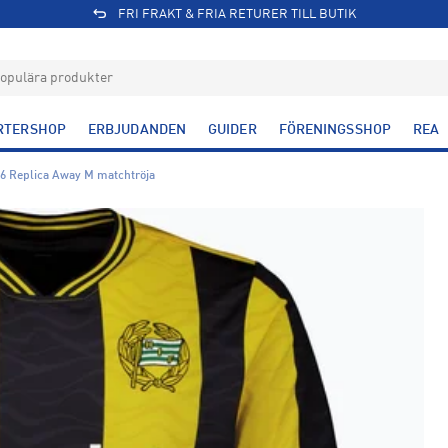
FRI FRAKT & FRIA RETURER TILL BUTIK
RTERSHOP
ERBJUDANDEN
GUIDER
FÖRENINGSSHOP
REA
 Replica Away M matchtröja