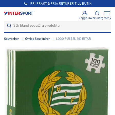
FRI FRAKT & FRIA RETURER TILL BUTIK
Logga in
Varukorg
Meny
Souvenirer
Övriga Souvenirer
LOGO PUSSEL 100 BITAR