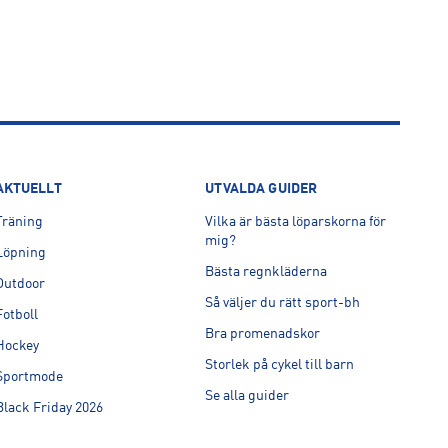
AKTUELLT
UTVALDA GUIDER
Träning
Vilka är bästa löparskorna för
mig?
Löpning
Bästa regnkläderna
Outdoor
Så väljer du rätt sport-bh
Fotboll
Bra promenadskor
Hockey
Storlek på cykel till barn
Sportmode
Se alla guider
Black Friday 2026