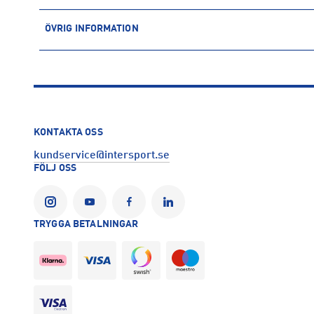
ÖVRIG INFORMATION
ARTIKELINFORMATION
Produktnummer: 1548986
Leverantörens produktnummer: 7222HBY
Artikelnummer: 154898601-GRÖ/VI
Tillverkare
:
SportMe AB
KONTAKTA OSS
Tillverkaradress
:
Servicegatan 19, 931 76, Skellefteå, SE
kundservice@intersport.se
Kontakt tillverkare
:
info@sportme.se
FÖLJ OSS
TRYGGA BETALNINGAR