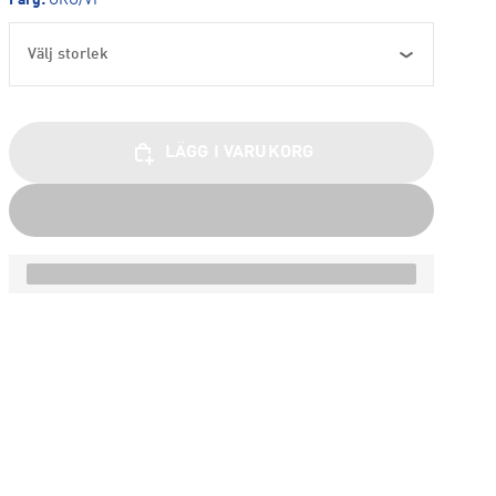
Färg
:
GRÖ/VI
Välj storlek
LÄGG I VARUKORG