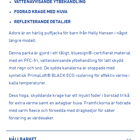
VATTENAVVISANDE YTBEHANDLING
FODRAD KRAGE MED HUVA
REFLEKTERANDE DETALJER
Adore är en härlig puffjacka för barn från Helly Hansen i något
längre modell.
Denna parka är gjord i ett tåligt, bluesign®-certifierat material
med en PFC-fri, vattenavvisande ytbehandling för lätt skydd
mot regn och snö. De sydda kanalerna är stoppade med
syntetisk PrimaLoft® BLACK ECO-isolering för effektiv värme i
kalla temperaturer.
Dess höga, skyddande krage har ett mjukt foder i borstad trikå
för extra värme samt en avtagbar huva. Framfickorna är fodrade
med varm fleece och försedda med dragkedjor för säker
förvaring av värdesaker.
HÅLLBARHET