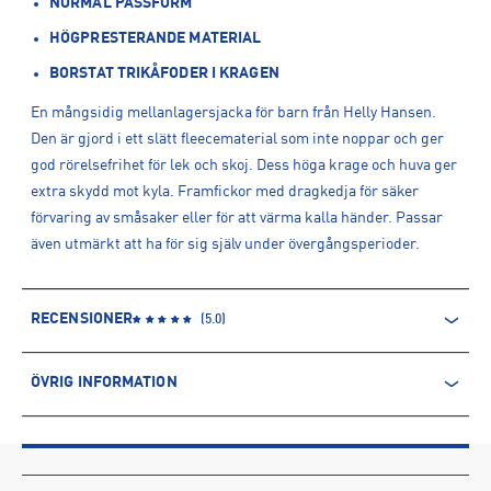
NORMAL PASSFORM
HÖGPRESTERANDE MATERIAL
BORSTAT TRIKÅFODER I KRAGEN
En mångsidig mellanlagersjacka för barn från Helly Hansen.
Den är gjord i ett slätt fleecematerial som inte noppar och ger
god rörelsefrihet för lek och skoj. Dess höga krage och huva ger
extra skydd mot kyla. Framfickor med dragkedja för säker
förvaring av småsaker eller för att värma kalla händer. Passar
även utmärkt att ha för sig själv under övergångsperioder.
RECENSIONER
(
5.0
)
ÖVRIG INFORMATION
ARTIKELINFORMATION
Produktnummer: 1542984
Leverantörens produktnummer: 41771