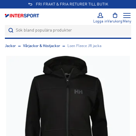
FRI FRAKT & FRIA RETURER TILL BUTIK
Logga in
Varukorg
Meny
Jackor
Vårjackor & Höstjackor
Loen Fleece JR jacka